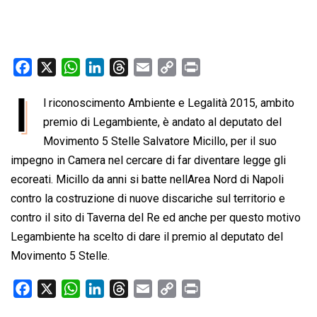
F
X
W
L
T
E
C
P
a
h
i
h
m
o
r
I
l riconoscimento Ambiente e Legalità 2015, ambito
c
a
n
r
a
p
i
e
premio di Legambiente, è andato al deputato del
t
k
e
i
y
n
b
s
e
a
l
L
t
Movimento 5 Stelle Salvatore Micillo, per il suo
o
A
d
d
i
impegno in Camera nel cercare di far diventare legge gli
o
p
I
s
n
ecoreati. Micillo da anni si batte nellArea Nord di Napoli
k
p
n
k
contro la costruzione di nuove discariche sul territorio e
contro il sito di Taverna del Re ed anche per questo motivo
Legambiente ha scelto di dare il premio al deputato del
Movimento 5 Stelle.
F
X
W
L
T
E
C
P
a
h
i
h
m
o
r