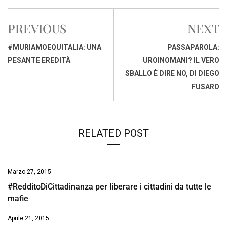
c
a
n
r
a
p
i
e
t
k
e
i
y
n
PREVIOUS
NEXT
b
s
e
a
l
L
t
o
A
d
d
i
#MURIAMOEQUITALIA: UNA
PASSAPAROLA:
o
p
I
s
n
PESANTE EREDITÀ
UROINOMANI? IL VERO
k
p
n
k
SBALLO È DIRE NO, DI DIEGO
FUSARO
RELATED POST
Marzo 27, 2015
#RedditoDiCittadinanza per liberare i cittadini da tutte le
mafie
Aprile 21, 2015