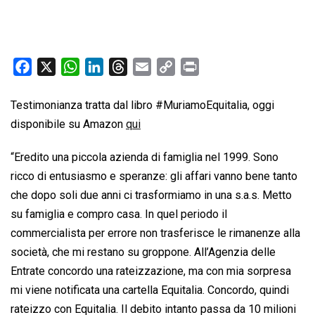
F
X
W
L
T
E
C
P
a
h
i
h
m
o
r
c
a
n
r
a
p
i
Testimonianza tratta dal libro #MuriamoEquitalia, oggi
e
t
k
e
i
y
n
disponibile su Amazon
qui
b
s
e
a
l
L
t
“Eredito una piccola azienda di famiglia nel 1999. Sono
o
A
d
d
i
ricco di entusiasmo e speranze: gli affari vanno bene tanto
o
p
I
s
n
k
p
n
k
che dopo soli due anni ci trasformiamo in una s.a.s. Metto
su famiglia e compro casa. In quel periodo il
commercialista per errore non trasferisce le rimanenze alla
società, che mi restano su groppone. All’Agenzia delle
Entrate concordo una rateizzazione, ma con mia sorpresa
mi viene notificata una cartella Equitalia. Concordo, quindi
rateizzo con Equitalia. Il debito intanto passa da 10 milioni