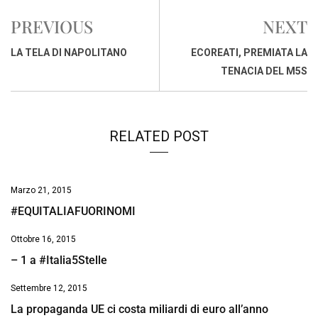
e
t
k
e
i
y
n
PREVIOUS
NEXT
b
s
e
a
l
L
t
o
A
d
d
i
LA TELA DI NAPOLITANO
ECOREATI, PREMIATA LA
o
p
I
s
n
TENACIA DEL M5S
k
p
n
k
RELATED POST
Marzo 21, 2015
#EQUITALIAFUORINOMI
Ottobre 16, 2015
– 1 a #Italia5Stelle
Settembre 12, 2015
La propaganda UE ci costa miliardi di euro all’anno