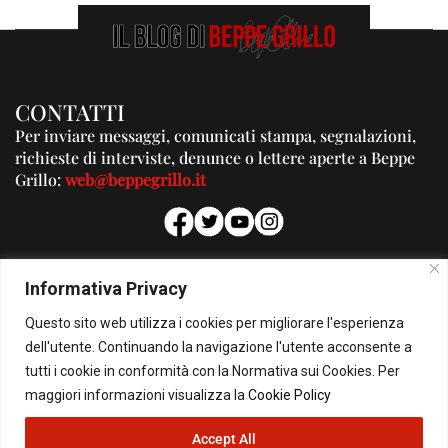
CONTATTI
Per inviare messaggi, comunicati stampa, segnalazioni,
richieste di interviste, denunce o lettere aperte a Beppe
Grillo:
web@beppegrillo.it
PUBBLICITA'
Informativa Privacy
Per la tua pubblicità su questo Blog:
Questo sito web utilizza i cookies per migliorare l'esperienza
pubblicita@beppegrillo.it
dell'utente. Continuando la navigazione l'utente acconsente a
tutti i cookie in conformità con la Normativa sui Cookies. Per
HOMEPAGE
COOKIE POLICY
PRIVACY POLICY
CONTATTI
maggiori informazioni visualizza la
Cookie Policy
Accept All
© Copyright 2026 - Il Blog di Beppe Grillo. All Rights Reserved - Powered by