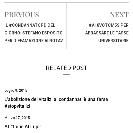
c
a
n
r
a
p
i
e
t
k
e
i
y
n
PREVIOUS
NEXT
b
s
e
a
l
L
t
o
A
d
d
i
IL #CONDANNATOPD DEL
#A18VOTOM5S PER
o
p
I
s
n
GIORNO: STEFANO ESPOSITO
ABBASSARE LE TASSE
k
p
n
k
PER DIFFAMAZIONE AI NOTAV
UNIVERSITARIE
RELATED POST
Luglio 9, 2015
L’abolizione dei vitalizi ai condannati è una farsa
#stopvitalizi
Marzo 17, 2015
Al #Lupi! Al Lupi!