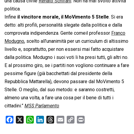
una causa civile
Renato Schifani
. Non ha mai svolto attività
politica.
Infine
il vincitore morale, il MoVimento 5 Stelle
. Si era
detto: alti profili, personalità slegate dalla politica e dalla
comprovata indipendenza. Gente comeil professor
Franco
Modugno
, scelto all’unanimità per un curriculum di altissimo
livello e, soprattutto, per non essersi mai fatto acquistare
dalla politica. Modugno i suoi voti li ha presi tutti, gli altri no.
E al prossimo giro, se i partiti non vogliono continuare a fare
pessime figure (già bacchettati dal presidente della
Repubblica Mattarella), devono passare dal MoVimento 5
Stelle. O meglio, dal suo metodo: e saranno costretti,
almeno una volta, a fare una cosa per il bene di tutti i
cittadini.”
M5S Parlamento
F
X
W
L
T
E
C
P
a
h
i
h
m
o
r