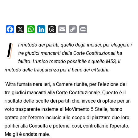
F
X
W
L
T
E
C
P
a
h
i
h
m
o
r
I
l metodo dei partiti, quello degli inciuci, per eleggere i
c
a
n
r
a
p
i
e
tre giudici mancanti della Corte Costituzionali ha
t
k
e
i
y
n
b
s
e
a
l
L
t
fallito. L’unico metodo possibile è quello M5S, il
o
A
d
d
i
metodo della trasparenza per il bene dei cittadini.
o
p
I
s
n
“Altra fumata nera ieri, a Camere riunite, per l’elezione dei
k
p
n
k
tre giudici mancanti alla Corte Costituzionale. Questo è il
risultato delle scelte dei partiti che, invece di optare per un
voto trasparente insieme al MoVimento 5 Stelle, hanno
optato per l’eterno inciucio allo scopo di piazzare due loro
politici alla Consulta e poterne, così, controllarne l’operato.
Ma gli è andata male.