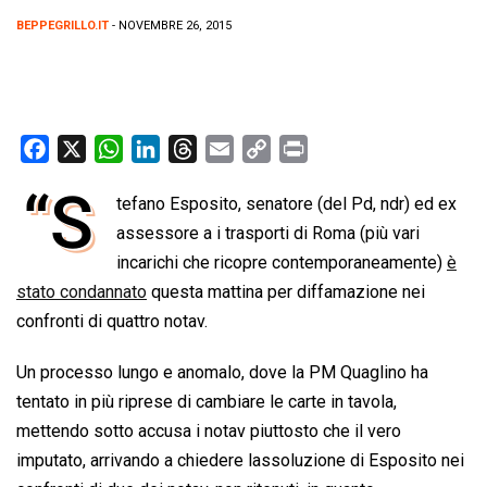
BEPPEGRILLO.IT
- NOVEMBRE 26, 2015
F
X
W
L
T
E
C
P
a
h
i
h
m
o
r
“S
tefano Esposito, senatore (del Pd, ndr) ed ex
c
a
n
r
a
p
i
e
assessore a i trasporti di Roma (più vari
t
k
e
i
y
n
b
s
e
a
l
L
t
incarichi che ricopre contemporaneamente)
è
o
A
d
d
i
stato condannato
questa mattina per diffamazione nei
o
p
I
s
n
confronti di quattro notav.
k
p
n
k
Un processo lungo e anomalo, dove la PM Quaglino ha
tentato in più riprese di cambiare le carte in tavola,
mettendo sotto accusa i notav piuttosto che il vero
imputato, arrivando a chiedere lassoluzione di Esposito nei