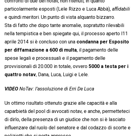
confronti di due dei notav, non ritenuti, in quanto
particolarmente esposti (Lele Rizzo e Luca Abbà), 
affidabili
e quindi meritori. Un punto di vista alquanto bizzarro.
Sta di fatto che dopo tante anomalie, sopratutto rilevabili
nella tempistica e ben spiegate qui, il processo aperto l11
aprile 2014 si è concluso con una
condanna per Esposito
per diffamazione a 600 di multa
, il pagamento delle
spese legali e processuali e il pagamento delle
provvisionali di 20.000 in totale, ovvero
5000 a testa per i
quattro notav
, Dana, Luca, Luigi e Lele.
VIDEO
NoTav: l’assoluzione di Erri De Luca
Un ottimo risultato ottenuto grazie alle capacità e alla
caparbietà del pool di avvocati notav, e anche, permetteteci
di dirlo, della presenza di un giudice che non si è lasciato
influenzare dal ruolo del senatore e dal codazzo di scorte e
poliziotti che si porta appresso.