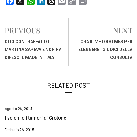
F
X
W
L
T
E
C
P
a
h
i
h
m
o
r
c
a
n
r
a
p
i
e
t
k
e
i
y
n
PREVIOUS
NEXT
b
s
e
a
l
L
t
o
A
d
d
i
OLIO CONTRAFFATTO:
ORA IL METODO M5S PER
o
p
I
s
n
MARTINA SAPEVA E NON HA
ELEGGERE I GIUDICI DELLA
k
p
n
k
DIFESO IL MADE IN ITALY
CONSULTA
RELATED POST
Agosto 26, 2015
I veleni e i tumori di Crotone
Febbraio 26, 2015