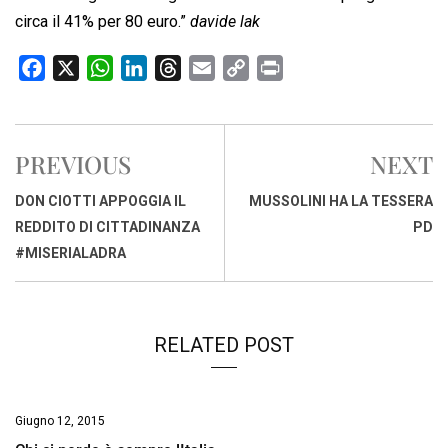
circa il 41% per 80 euro.”
davide lak
F
X
W
L
T
E
C
P
a
h
i
h
m
o
r
c
a
n
r
a
p
i
e
t
k
e
i
y
n
PREVIOUS
NEXT
b
s
e
a
l
L
t
o
A
d
d
i
DON CIOTTI APPOGGIA IL
MUSSOLINI HA LA TESSERA
o
p
I
s
n
REDDITO DI CITTADINANZA
PD
k
p
n
k
#MISERIALADRA
RELATED POST
Giugno 12, 2015