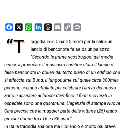
F
X
W
L
T
E
C
P
a
h
i
h
m
o
r
“T
ragedia in in Cina: 35 morti per la calca un
c
a
n
r
a
p
i
e
lancio di banconote false da un palazzo:
t
k
e
i
y
n
b
s
e
a
l
L
t
“
Secondo le prime ricostruzioni dei media
o
A
d
d
i
cinesi, a provocare il massacro sarebbe stato il lancio di
o
p
I
s
n
false banconote in dollari dal terzo piano di un edificio che
k
p
n
k
si affaccia sul Bund, il lungofiume sul quale circa 300mila
persone si erano affollate per celebrare l’arrivo del nuovo
anno e assistere ai fuochi d’artificio. I feriti ricoverati in
ospedale sono una quarantina. L’agenzia di stampa Nuova
Cina precisa che la maggior parte delle vittime (25) erano
giovani donne tra i 16 e i 36 anni.
“
In Italia tragedia analoga ma il bilancio è molto più grave: