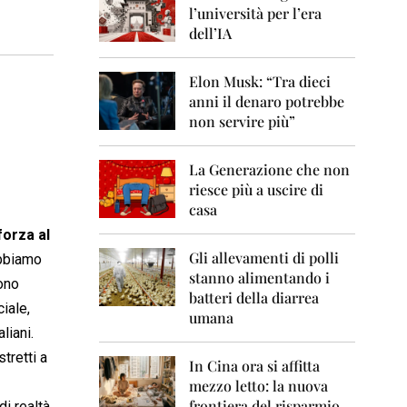
0
l’università per l’era
6
dell’IA
2
0
Elon Musk: “Tra dieci
0
anni il denaro potrebbe
7
non servire più”
2
0
La Generazione che non
0
8
riesce più a uscire di
casa
2
forza al
0
0
Gli allevamenti di polli
abbiamo
9
stanno alimentando i
gono
batteri della diarrea
2
iale,
umana
0
liani.
1
0
tretti a
In Cina ora si affitta
mezzo letto: la nuova
2
frontiera del risparmio
di realtà