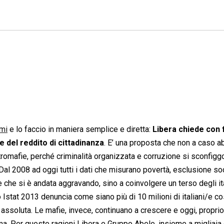
rmi
e lo faccio in maniera semplice e diretta:
Libera chiede con 
 del reddito di cittadinanza
. E’ una proposta che non a caso 
tromafie, perché criminalità organizzata e corruzione si sconfig
Dal 2008 ad oggi tutti i dati che misurano povertà, esclusione soc
he si è andata aggravando, sino a coinvolgere un terso degli ita
Istat 2013 denuncia come siano più di 10 milioni di italiani/e cos
 assoluta. Le mafie, invece, continuano a crescere e oggi, proprio
ima. Per queste ragioni Libera e Gruppo Abele, insieme a migliaia 