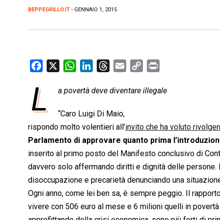
BEPPEGRILLO.IT
- GENNAIO 1, 2015
F
X
W
L
T
E
C
P
a
h
i
h
m
o
r
L
a povertà deve diventare illegale
c
a
n
r
a
p
i
e
t
k
e
i
y
n
“Caro Luigi Di Maio,
b
s
e
a
l
L
t
rispondo molto volentieri all’
invito che ha voluto rivolge
o
A
d
d
i
Parlamento di approvare quanto prima l’introduzione
o
p
I
s
n
inserito al primo posto del Manifesto conclusivo di Con
k
p
n
k
davvero solo affermando diritti e dignità delle persone. 
disoccupazione e precarietà denunciando una situazione c
Ogni anno, come lei ben sa, è sempre peggio. Il rapporto 
vivere con 506 euro al mese e 6 milioni quelli in povertà
approfittando della crisi economica, sono più forti di pr