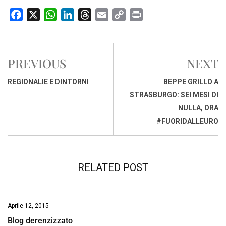
F
X
W
L
T
E
C
P
a
h
i
h
m
o
r
c
a
n
r
a
p
i
e
t
k
e
i
y
n
PREVIOUS
NEXT
b
s
e
a
l
L
t
o
A
d
d
i
REGIONALIE E DINTORNI
BEPPE GRILLO A
o
p
I
s
n
STRASBURGO: SEI MESI DI
k
p
n
k
NULLA, ORA
#FUORIDALLEURO
RELATED POST
Aprile 12, 2015
Blog derenzizzato