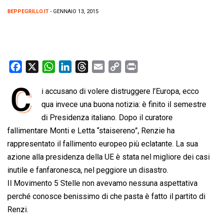
BEPPEGRILLO.IT
- GENNAIO 13, 2015
F
X
W
L
T
E
C
P
a
h
i
h
m
o
r
C
i accusano di volere distruggere l’Europa, ecco
c
a
n
r
a
p
i
e
qua invece una buona notizia: è finito il semestre
t
k
e
i
y
n
b
s
e
a
l
L
t
di Presidenza italiano. Dopo il curatore
o
A
d
d
i
fallimentare Monti e Letta “staisereno”, Renzie ha
o
p
I
s
n
rappresentato il fallimento europeo più eclatante. La sua
k
p
n
k
azione alla presidenza della UE è stata nel migliore dei casi
inutile e fanfaronesca, nel peggiore un disastro.
Il Movimento 5 Stelle non avevamo nessuna aspettativa
perché conosce benissimo di che pasta è fatto il partito di
Renzi.