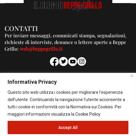
CONTATTI
Per inviare messaggi, comunicati stampa, segnalazioni,
richieste di interviste, denunce o lettere aperte a Beppe
Grillo:
web@beppegrillo.it
PUBBLICITA'
Informativa Privacy
Per la tua pubblicità su questo Blog:
Questo sito web utilizza i cookies per migliorare l'esperienza
pubblicita@beppegrillo.it
dell'utente. Continuando la navigazione l'utente acconsente a
tutti i cookie in conformità con la Normativa sui Cookies. Per
HOMEPAGE
COOKIE POLICY
PRIVACY POLICY
CONTATTI
maggiori informazioni visualizza la
Cookie Policy
Accept All
© Copyright 2026 - Il Blog di Beppe Grillo. All Rights Reserved - Powered by
happygrafic.com