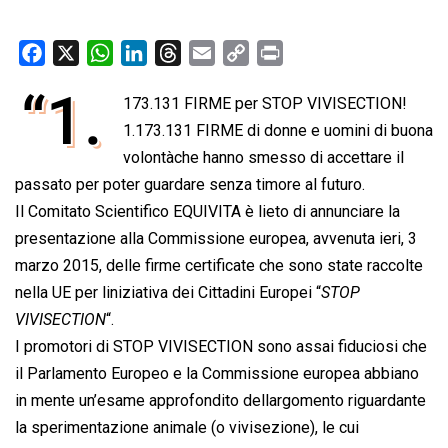
F
X
W
L
T
E
C
P
a
h
i
h
m
o
r
“1.
173.131 FIRME per STOP VIVISECTION!
c
a
n
r
a
p
i
e
t
1.173.131 FIRME di donne e uomini di buona
k
e
i
y
n
b
s
e
a
l
L
t
volontàche hanno smesso di accettare il
o
A
d
d
i
passato per poter guardare senza timore al futuro.
o
p
I
s
n
Il Comitato Scientifico EQUIVITA è lieto di annunciare la
k
p
n
k
presentazione alla Commissione europea, avvenuta ieri, 3
marzo 2015, delle firme certificate che sono state raccolte
nella UE per liniziativa dei Cittadini Europei “
STOP
VIVISECTION
“.
I promotori di STOP VIVISECTION sono assai fiduciosi che
il Parlamento Europeo e la Commissione europea abbiano
in mente un’esame approfondito dellargomento riguardante
la sperimentazione animale (o vivisezione), le cui