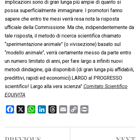
implicazioni sono di gran lunga più ampie di quanto si
possa superficialmente immaginare. I promotori fanno
sapere che entro tre mesi verrà resa nota la risposta
ufficiale della Commissione. Ma che, indipendentemente da
tale risposta, il metodo di ricerca scientifica chiamato
“
sperimentazione animale
” (o vivisezione) basato sul
“
modello animale
“, verrà certamente messo da parte entro
un numero limitato di anni, per fare largo a infiniti nuovi
metodi dindagine, già disponibili (di gran lunga più affidabili,
predittivi, rapidi ed economici).LARGO al PROGRESSO
scientifico! Largo alla vera scienza”
Comitato Scientifico
EQUIVITA
F
X
W
L
T
E
C
P
a
h
i
h
m
o
r
c
a
n
r
a
p
i
e
t
k
e
i
y
n
PREVIOUS
NEXT