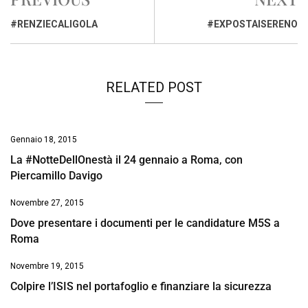
b
s
e
a
l
L
t
o
A
d
d
i
#RENZIECALIGOLA
#EXPOSTAISERENO
o
p
I
s
n
k
p
n
k
RELATED POST
Gennaio 18, 2015
La #NotteDellOnestà il 24 gennaio a Roma, con
Piercamillo Davigo
Novembre 27, 2015
Dove presentare i documenti per le candidature M5S a
Roma
Novembre 19, 2015
Colpire l’ISIS nel portafoglio e finanziare la sicurezza