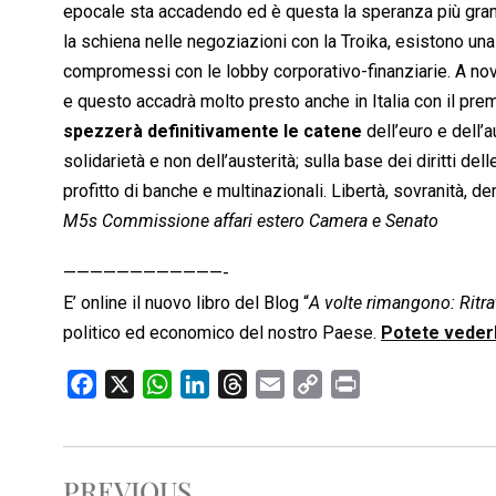
epocale sta accadendo ed è questa la speranza più grand
la schiena nelle negoziazioni con la Troika, esistono una 
compromessi con le lobby corporativo-finanziarie. A no
e questo accadrà molto presto anche in Italia con il prem
spezzerà definitivamente le catene
dell’euro e dell’
solidarietà e non dell’austerità; sulla base dei diritti d
profitto di banche e multinazionali. Libertà, sovranità, 
M5s Commissione affari estero Camera e Senato
————————————-
E’ online il nuovo libro del Blog “
A volte rimangono: Ritrat
politico ed economico del nostro Paese.
Potete vederl
F
X
W
L
T
E
C
P
a
h
i
h
m
o
r
c
a
n
r
a
p
i
e
t
k
e
i
y
n
PREVIOUS