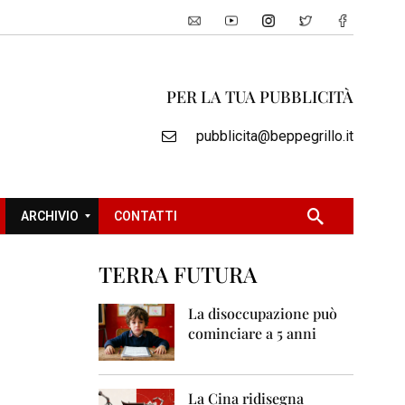
PER LA TUA PUBBLICITÀ
pubblicita@beppegrillo.it
ARCHIVIO
CONTATTI
TERRA FUTURA
2
0
La disoccupazione può
0
cominciare a 5 anni
5
2
0
La Cina ridisegna