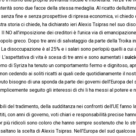
sterità sono due facce della stessa medaglia. Al ricatto dellulti
 senza fine e senza prospettive di ripresa economica, vi chiedo 
a storia ci chiede, ha dichiarato ieri Alexis Tsipras nel suo disc
 Il NO all’imposizione dei creditori è l’unica via di emancipazione
popolo greco. Dopo tre anni di salvataggio da parte della Troika i
La disoccupazione è al 25% e i salari sono perlopiù quelli a cui a
 L’aspettativa di vita è scesa di tre anni e sono aumentati i
suici
verno di Syriza ha tenuto un comportamento fermo e dignitoso, a
on cedendo ai soliti ricatti ai quali cede quotidianamente il nost
uto bisogno di una sponda da parte dei governi dell’Europa del 
licemente seguito gli interessi di chi li ha messi al potere e 
sabili del tradimento, della sudditanza nei confronti dell’UE fanno l
artiti, con anni di governo, voti chiari e responsabilità precise hann
or più ridicoli sono coloro che hanno sempre sostenuto che lo s
altano la scelta di Alexis Tsipras. Nell’Europa del sud qualcosa