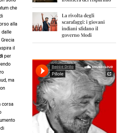
0
1
matum che
1
La rivolta degli
di
scarafaggi: i giovani
2
orso alla
0
indiani sfidano il
 dalle
1
governo Modi
2
n Grecia
spira il
2
0
di
per
1
prendo
3
ro
2
sud, ma
0
non
1
4
a corsa
2
0
o
1
trumento
5
 di
2