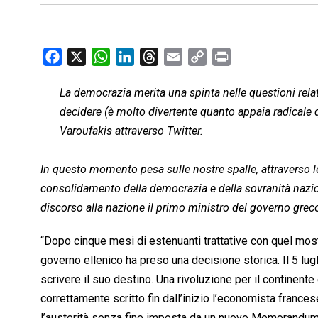
F
X
W
L
T
E
C
P
a
h
i
h
m
o
r
La democrazia merita una spinta nelle questioni relat
c
a
n
r
a
p
i
decidere (è molto divertente quanto appaia radicale q
e
t
k
e
i
y
n
b
s
e
a
l
L
t
Varoufakis attraverso Twitter.
o
A
d
d
i
o
p
I
s
n
In questo momento pesa sulle nostre spalle, attraverso le 
k
p
n
k
consolidamento della democrazia e della sovranità naziona
discorso alla nazione il primo ministro del governo greco
“Dopo cinque mesi di estenuanti trattative con quel mo
governo ellenico ha preso una decisione storica. Il 5 lug
scrivere il suo destino. Una rivoluzione per il continent
correttamente scritto fin dall’inizio l’economista frances
l’austerità senza fine imposta da un nuovo Memorandum o 