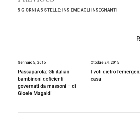
b
s
e
a
l
L
t
o
A
d
d
i
5 GIORNI A 5 STELLE: INSIEME AGLI INSEGNANTI
o
p
I
s
n
k
p
n
k
R
Gennaio 5, 2015
Ottobre 24, 2015
Passaparola: Gli italiani
I voti dietro l’emerge
bambinoni deficienti
casa
governati da massoni – di
Gioele Magaldi