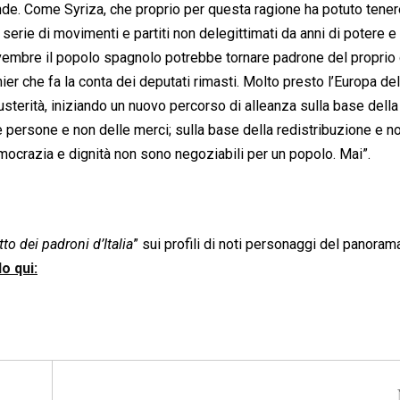
e. Come Syriza, che proprio per questa ragione ha potuto tenere
serie di movimenti e partiti non delegittimati da anni di potere e 
vembre il popolo spagnolo potrebbe tornare padrone del proprio
ier che fa la conta dei deputati rimasti. Molto presto l’Europa de
austerità, iniziando un nuovo percorso di alleanza sulla base della
elle persone e non delle merci; sulla base della redistribuzione e n
democrazia e dignità non sono negoziabili per un popolo. Mai”.
to dei padroni d’Italia
” sui profili di noti personaggi del panoram
o qui: