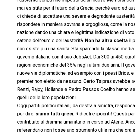
mai esistite per il futuro della Grecia, perché euro ed au
ci chiede di accettare una severa e degradante austerità
rispondere in maniera sovrana e orgogliosa, come la nostr
nazione dando una chiara e legittima indicazione di voto.
catene dell’euro e dell’austerità.
Non ha altra scelta
il 
non esiste più una sanità. Sta sparendo la classe media. 
governo italiano con il suo JobsAct. Dai 300 ai 450 euro!
ragioni economiche del 35% negli ultimi due anni. Il go
nuove vie diplomatiche, ad esempio con i paesi Brics, e n
premier non eletto da nessuno. Certo Tsipras avrebbe av
Renzi, Rajoy, Hollande e Pedro Passos Coelho hanno semp
quelli delle loro popolazioni.
Oggi partiti politici italiani, da destra a sinistra, respon
per dire: 
siamo tutti greci
. Ridicoli e ipocriti! Questi p
contribuito al dramma umanitario in corso ad Atene. Anc
referendario non fosse uno strumento utile ma che ora es