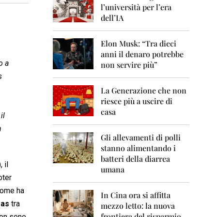
0
l’università per l’era
6
dell’IA
2
0
Elon Musk: “Tra dieci
0
anni il denaro potrebbe
7
o a
non servire più”
2
s
0
La Generazione che non
0
8
riesce più a uscire di
casa
il
2
0
n
0
Gli allevamenti di polli
9
stanno alimentando i
batteri della diarrea
2
 il
umana
0
oter
1
0
 Come ha
In Cina ora si affitta
ras
tra
mezzo letto: la nuova
2
frontiera del risparmio
non sono