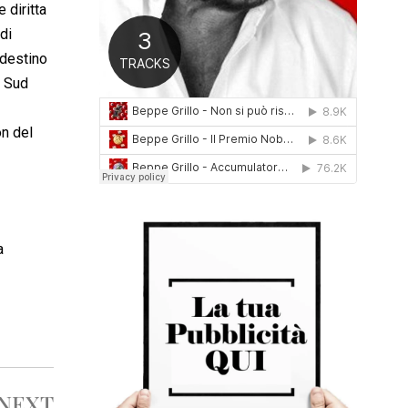
 diritta
0
1
di
6
 destino
l Sud
on del
a
NEXT