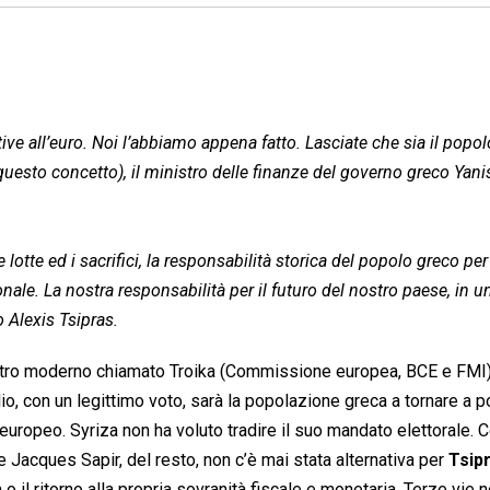
ive all’euro. Noi l’abbiamo appena fatto. Lasciate che sia il popol
uesto concetto), il ministro delle finanze del governo greco Yani
lotte ed i sacrifici, la responsabilità storica del popolo greco per 
le. La nostra responsabilità per il futuro del nostro paese, in u
 Alexis Tsipras.
stro moderno chiamato Troika (Commissione europea, BCE e FMI),
lio, con un legittimo voto, sarà la popolazione greca a tornare a p
e europeo. Syriza non ha voluto tradire il suo mandato elettorale.
e Jacques Sapir, del resto, non c’è mai stata alternativa per
Tsip
il ritorno alla propria sovranità fiscale e monetaria. Terze vie 