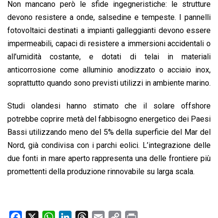
Non mancano però le sfide ingegneristiche: le strutture
devono resistere a onde, salsedine e tempeste. I pannelli
fotovoltaici destinati a impianti galleggianti devono essere
impermeabili, capaci di resistere a immersioni accidentali o
all’umidità costante, e dotati di telai in materiali
anticorrosione come alluminio anodizzato o acciaio inox,
soprattutto quando sono previsti utilizzi in ambiente marino.
Studi olandesi hanno stimato che il solare offshore
potrebbe coprire metà del fabbisogno energetico dei Paesi
Bassi utilizzando meno del 5% della superficie del Mar del
Nord, già condivisa con i parchi eolici. L’integrazione delle
due fonti in mare aperto rappresenta una delle frontiere più
promettenti della produzione rinnovabile su larga scala.
F
X
W
L
T
E
C
P