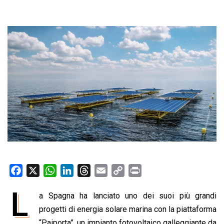
F
X
W
L
T
E
C
P
a
h
i
h
m
o
r
L
a Spagna ha lanciato uno dei suoi più grandi
c
a
n
r
a
p
i
e
progetti di energia solare marina con la piattaforma
t
k
e
i
y
n
b
s
e
a
l
L
t
“Paiporta”, un impianto fotovoltaico galleggiante da