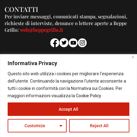
CONTATTI
Per inviare messaggi, comunicati stampa, segnalazioni,
richieste di interviste, denunce o lettere aperte a Beppe
Grillo:
web@beppegrillo.it
PUBBLICITA'
Informativa Privacy
Per la tua pubblicità su questo Blog:
Questo sito web utilizza i cookies per migliorare l'esperienza
pubblicita@beppegrillo.it
dell'utente. Continuando la navigazione l'utente acconsente a
tutti i cookie in conformità con la Normativa sui Cookies. Per
HOMEPAGE
COOKIE POLICY
PRIVACY POLICY
CONTATTI
maggiori informazioni visualizza la
Cookie Policy
Accept All
© Copyright 2026 - Il Blog di Beppe Grillo. All Rights Reserved - Powered by
happygrafic.com
Customize
Reject All