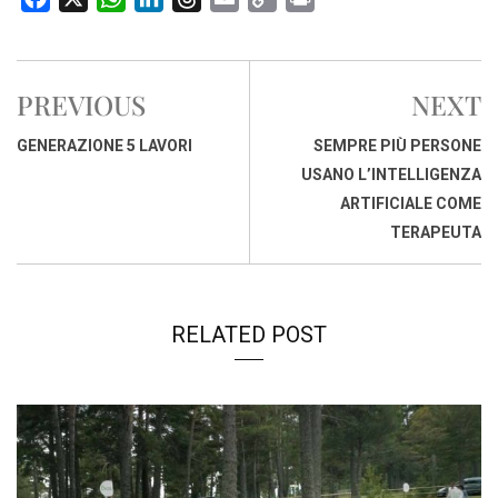
a
h
i
h
m
o
r
c
a
n
r
a
p
i
e
t
k
e
i
y
n
PREVIOUS
NEXT
b
s
e
a
l
L
t
o
A
d
d
i
GENERAZIONE 5 LAVORI
SEMPRE PIÙ PERSONE
o
p
I
s
n
USANO L’INTELLIGENZA
k
p
n
k
ARTIFICIALE COME
TERAPEUTA
RELATED POST