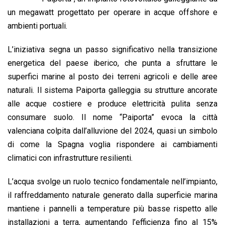
o
A
d
d
i
un megawatt progettato per operare in acque offshore e
o
p
I
s
n
ambienti portuali.
k
p
n
k
L’iniziativa segna un passo significativo nella transizione
energetica del paese iberico, che punta a sfruttare le
superfici marine al posto dei terreni agricoli e delle aree
naturali. Il sistema Paiporta galleggia su strutture ancorate
alle acque costiere e produce elettricità pulita senza
consumare suolo. Il nome “Paiporta” evoca la città
valenciana colpita dall’alluvione del 2024, quasi un simbolo
di come la Spagna voglia rispondere ai cambiamenti
climatici con infrastrutture resilienti.
L’acqua svolge un ruolo tecnico fondamentale nell’impianto,
il raffreddamento naturale generato dalla superficie marina
mantiene i pannelli a temperature più basse rispetto alle
installazioni a terra, aumentando l’efficienza fino al 15%