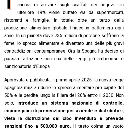
I
e
ancora di arrivare sugli scaffali dei negozi. Un
t
k
e
i
y
n
b
s
e
a
l
L
t
ulteriore 19% viene buttato via da supermercati,
o
A
d
d
i
ristoranti e famiglie. In totale, oltre un terzo della
o
p
I
s
n
produzione alimentare globale finisce in pattumiera ogni
k
p
n
k
anno. In un pianeta dove 735 milioni di persone soffrono la
fame, lo spreco alimentare è diventato una delle più gravi
contraddizioni contemporanee. Ora la Spagna ha deciso di
passare all’azione con una delle leggi più ambiziose e
sanzionatorie d’Europa.
Approvata e pubblicata il primo aprile 2025, la nuova legge
spagnola mira a ridurre lo spreco alimentare pro capite del
50% e le perdite lungo la filiera del 20% entro il 2030. Non
solo,
introduce un sistema nazionale di controllo,
impone piani di prevenzione per aziende e distributori,
vieta la distruzione del cibo invenduto e prevede
sanzioni fino a 500.000 euro.
Il testo colma un vuoto