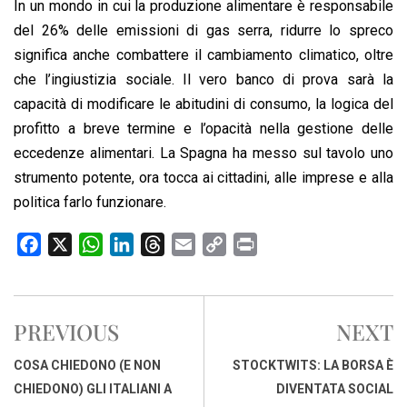
In un mondo in cui la produzione alimentare è responsabile
del 26% delle emissioni di gas serra, ridurre lo spreco
significa anche combattere il cambiamento climatico, oltre
che l’ingiustizia sociale. Il vero banco di prova sarà la
capacità di modificare le abitudini di consumo, la logica del
profitto a breve termine e l’opacità nella gestione delle
eccedenze alimentari. La Spagna ha messo sul tavolo uno
strumento potente, ora tocca ai cittadini, alle imprese e alla
politica farlo funzionare.
F
X
W
L
T
E
C
P
a
h
i
h
m
o
r
c
a
n
r
a
p
i
e
t
k
e
i
y
n
PREVIOUS
NEXT
b
s
e
a
l
L
t
o
A
d
d
i
COSA CHIEDONO (E NON
STOCKTWITS: LA BORSA È
o
p
I
s
n
CHIEDONO) GLI ITALIANI A
DIVENTATA SOCIAL