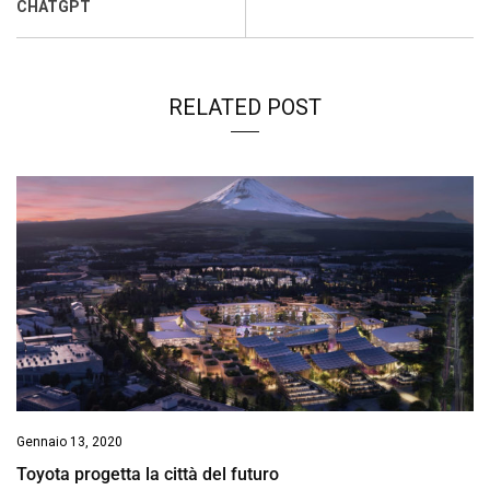
k
p
n
k
CHATGPT
RELATED POST
Gennaio 13, 2020
Toyota progetta la città del futuro