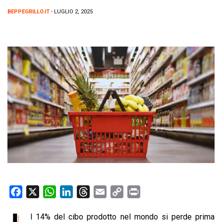
BEPPEGRILLO.IT
- LUGLIO 2, 2025
F
X
W
L
T
E
C
P
a
h
i
h
m
o
r
l 14% del cibo prodotto nel mondo si perde prima
c
a
n
r
a
p
i