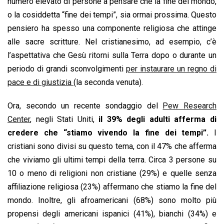
o
A
d
d
i
numero elevato di persone a pensare che la fine del mondo,
o
p
I
s
n
o la cosiddetta “fine dei tempi”, sia ormai prossima. Questo
k
p
n
k
pensiero ha spesso una componente religiosa che attinge
alle sacre scritture. Nel cristianesimo, ad esempio, c’è
l’aspettativa che Gesù ritorni sulla Terra dopo o durante un
periodo di grandi sconvolgimenti
per instaurare un regno di
pace e di giustizia
(la seconda venuta).
Ora, secondo un recente sondaggio del
Pew Research
Center
,
negli Stati Uniti,
il 39% degli adulti afferma di
credere che “stiamo vivendo la fine dei tempi”.
I
cristiani sono divisi su questo tema, con il 47% che afferma
che viviamo gli ultimi tempi della terra. Circa 3 persone su
10 o meno di religioni non cristiane (29%) e quelle senza
affiliazione religiosa (23%) affermano che stiamo la fine del
mondo. Inoltre, gli afroamericani (68%) sono molto più
propensi degli americani ispanici (41%), bianchi (34%) e