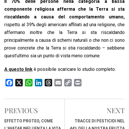
Il 70% delle persone nella categoria a bassa
componente religiosa afferma che la Terra si sta
riscaldando a causa del comportamento umano,
rispetto al 39% degli americani affiliati ad una religione, che
affermano inoltre che la Terra si sta riscaldando
principalmente a causa di schemi naturali o che non ci sono
prove concrete che la Terra si stia riscaldando – sebbene
quest’ultimo sia un punto di vista meno comune.
A questo link
è possibile scaricare lo studio completo.
F
X
W
L
T
E
C
P
a
h
i
h
m
o
r
c
a
n
r
a
p
i
e
t
k
e
i
y
n
PREVIOUS
NEXT
b
s
e
a
l
L
t
o
A
d
d
i
EFFETTO PROTEO, COME
TRACCE DI PESTICIDI NEL
o
p
I
s
n
L’AVATAR INFLUENZA LA VITA
44% DELLA NOSTRA FRUTTA