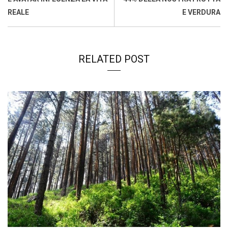
k
p
n
k
REALE
E VERDURA
RELATED POST