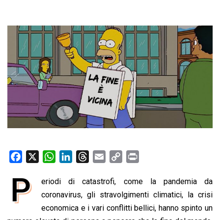
F
X
W
L
T
E
C
P
a
h
i
h
m
o
r
P
eriodi di catastrofi, come la pandemia da
c
a
n
r
a
p
i
e
coronavirus, gli stravolgimenti climatici, la crisi
t
k
e
i
y
n
b
s
e
a
l
L
t
economica e i vari conflitti bellici, hanno spinto un