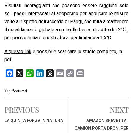
Risultati incoraggianti che possono essere raggiunti solo
se i paesi interessati si adoperano per applicare le misure
volte al rispetto dell’accordo di Parigi, che mira a mantenere
il riscaldamento globale a un livello ben al di sotto dei 2°C. ,
per poi continuare questi sforzi per limitarlo a 1,5°C.
A questo link
è possibile scaricare lo studio completo, in
pdf.
F
X
W
L
T
E
C
P
a
h
i
h
m
o
r
c
a
n
r
a
p
i
Tag:
featured
e
t
k
e
i
y
n
b
s
e
a
l
L
t
PREVIOUS
NEXT
o
A
d
d
i
o
p
I
s
n
LA QUINTA FORZA IN NATURA
AMAZON BREVETTA I
k
p
n
k
CAMION PORTA DRONI PER