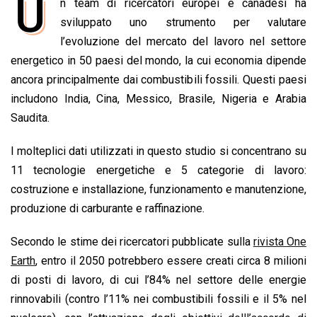
U
n team di ricercatori europei e canadesi ha
c
a
n
r
a
p
i
e
sviluppato uno strumento per valutare
t
k
e
i
y
n
b
s
e
a
l
L
t
l’evoluzione del mercato del lavoro nel settore
o
A
d
d
i
energetico in 50 paesi del mondo, la cui economia dipende
o
p
I
s
n
ancora principalmente dai combustibili fossili. Questi paesi
k
p
n
k
includono India, Cina, Messico, Brasile, Nigeria e Arabia
Saudita.
I molteplici dati utilizzati in questo studio si concentrano su
11 tecnologie energetiche e 5 categorie di lavoro:
costruzione e installazione, funzionamento e manutenzione,
produzione di carburante e raffinazione.
Secondo le stime dei ricercatori pubblicate sulla
rivista One
Earth
, entro il 2050 potrebbero essere creati circa 8 milioni
di posti di lavoro, di cui l’84% nel settore delle energie
rinnovabili (contro l’11% nei combustibili fossili e il 5% nel