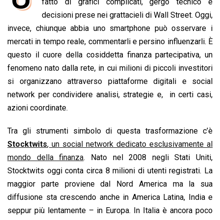
e
fatto di grafici complicati, gergo tecnico e
t
k
e
i
y
n
b
s
e
a
l
L
t
decisioni prese nei grattacieli di Wall Street. Oggi,
o
A
d
d
i
invece, chiunque abbia uno smartphone può osservare i
o
p
I
s
n
mercati in tempo reale, commentarli e persino influenzarli. È
k
p
n
k
questo il cuore della cosiddetta finanza partecipativa, un
fenomeno nato dalla rete, in cui milioni di piccoli investitori
si organizzano attraverso piattaforme digitali e social
network per condividere analisi, strategie e, in certi casi,
azioni coordinate.
Tra gli strumenti simbolo di questa trasformazione c’è
Stocktwits
, un social network dedicato esclusivamente al
mondo della finanza
. Nato nel 2008 negli Stati Uniti,
Stocktwits oggi conta circa 8 milioni di utenti registrati. La
maggior parte proviene dal Nord America ma la sua
diffusione sta crescendo anche in America Latina, India e
seppur più lentamente – in Europa. In Italia è ancora poco