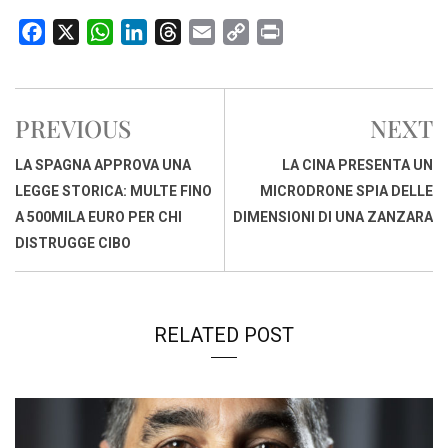
F
X
W
L
T
E
C
P
a
h
i
h
m
o
r
c
a
n
r
a
p
i
e
t
k
e
i
y
n
PREVIOUS
NEXT
b
s
e
a
l
L
t
o
A
d
d
i
LA SPAGNA APPROVA UNA
LA CINA PRESENTA UN
o
p
I
s
n
LEGGE STORICA: MULTE FINO
MICRODRONE SPIA DELLE
k
p
n
k
A 500MILA EURO PER CHI
DIMENSIONI DI UNA ZANZARA
DISTRUGGE CIBO
RELATED POST