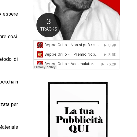
0
1
no essere
6
pre così.
etodo di
lockchain
zzata per
Materials