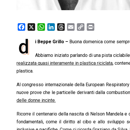
F
X
W
L
T
E
C
P
a
h
i
h
m
o
r
d
i Beppe Grillo –
Buona domenica come sempre. R
c
a
n
r
a
p
i
e
t
k
e
i
y
n
Abbiamo iniziato parlando di una pista ciclabile
b
s
e
a
l
L
t
realizzata quasi interamente in plastica riciclata
, conten
o
A
d
d
i
plastica.
o
p
I
s
n
k
p
n
k
Al congresso internazionale della European Respiratory So
nuove prove che le particelle derivanti dalla combustion
delle donne incinte.
Ricorre il centenario della nascita di Nelson Mandela e q
fondamentali, come il diritto al cibo e allo sviluppo
inclusive e pacifiche.
Come ci ricorda Graziano da Silva
,