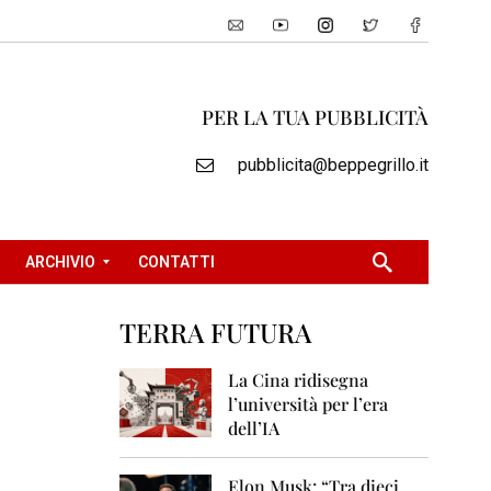
PER LA TUA PUBBLICITÀ
pubblicita@beppegrillo.it
ARCHIVIO
CONTATTI
TERRA FUTURA
2
0
La Cina ridisegna
0
l’università per l’era
5
dell’IA
2
0
Elon Musk: “Tra dieci