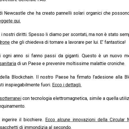
di Newcastle che ha creato pannelli solari organici che posso
ggete qui.
 i nostri diritti. Spesso li diamo per scontati, ma non è stato sem
drone
che gli chiedeva di tornare a lavorare per lui. E’ fantastica!
ui ogni anno si fanno passi da giganti. Questo è un nuovo m
anitaria
di un Paese e prevenire moltissime malattie croniche.
a della Blockchain. Il nostro Paese ha firmato l’adesione alla B
sti inspiegabilmente fuori.
Ecco i dettagli.
sotterranei
con tecnologia elettromagnetica, simile a quella utili
inquinamento.
ingerire il bicchiere.
Ecco alcune innovazioni della Circular 
sacchetti di immondizia al secondo.