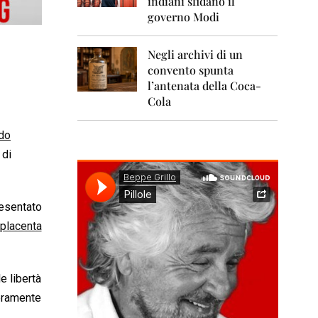
indiani sfidano il
0
1
governo Modi
1
Negli archivi di un
2
0
convento spunta
1
l’antenata della Coca-
2
Cola
2
0
ndo
1
 di
3
2
0
resentato
1
4
 placenta
2
0
1
e libertà
5
eramente
2