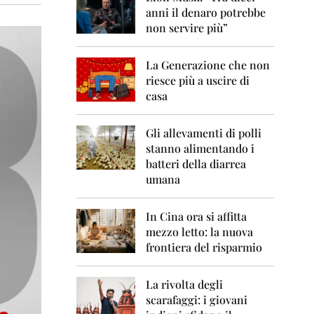
0
anni il denaro potrebbe
6
non servire più”
2
0
La Generazione che non
0
7
riesce più a uscire di
casa
2
0
0
Gli allevamenti di polli
8
stanno alimentando i
batteri della diarrea
2
umana
0
0
9
In Cina ora si affitta
mezzo letto: la nuova
2
frontiera del risparmio
0
1
0
La rivolta degli
scarafaggi: i giovani
2