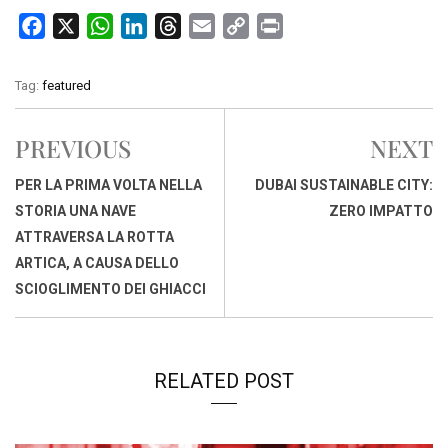
F
X
W
L
T
E
C
P
a
h
i
h
m
o
r
c
a
n
r
a
p
i
Tag:
featured
e
t
k
e
i
y
n
b
s
e
a
l
L
t
PREVIOUS
NEXT
o
A
d
d
i
o
p
I
s
n
PER LA PRIMA VOLTA NELLA
DUBAI SUSTAINABLE CITY:
k
p
n
k
STORIA UNA NAVE
ZERO IMPATTO
ATTRAVERSA LA ROTTA
ARTICA, A CAUSA DELLO
SCIOGLIMENTO DEI GHIACCI
RELATED POST