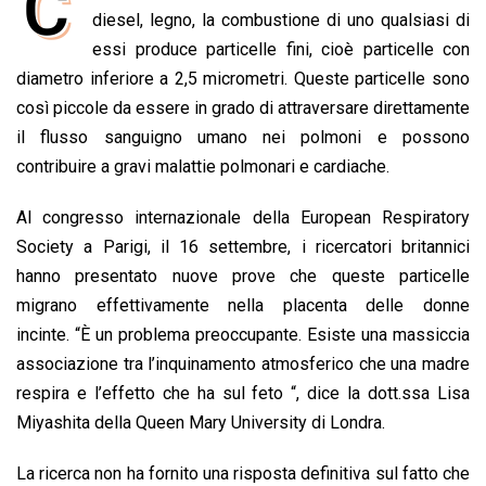
C
e
diesel, legno, la combustione di uno qualsiasi di
t
k
e
i
y
n
b
s
e
a
l
L
t
essi produce particelle fini, cioè particelle con
o
A
d
d
i
diametro inferiore a 2,5 micrometri. Queste particelle sono
o
p
I
s
n
così piccole da essere in grado di attraversare direttamente
k
p
n
k
il flusso sanguigno umano nei polmoni e possono
contribuire a gravi malattie polmonari e cardiache.
Al congresso internazionale della European Respiratory
Society a Parigi, il 16 settembre, i ricercatori britannici
hanno presentato nuove prove che queste particelle
migrano effettivamente nella placenta delle donne
incinte. “È un problema preoccupante. Esiste una massiccia
associazione tra l’inquinamento atmosferico che una madre
respira e l’effetto che ha sul feto “, dice la dott.ssa Lisa
Miyashita della Queen Mary University di Londra.
La ricerca non ha fornito una risposta definitiva sul fatto che