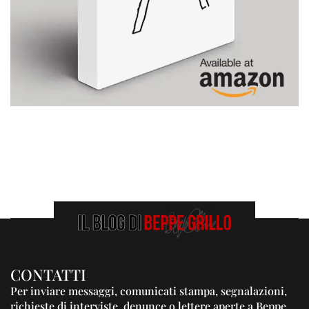
CONTATTI
Per inviare messaggi, comunicati stampa, segnalazioni,
richieste di interviste, denunce o lettere aperte a Beppe