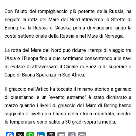
Con l’aiuto del rompighiaccio più potente della Russia, ha
seguito la rotta del Mare del Nord attraverso lo Stretto di
Bering tra la Russia e l’Alaska, prima di viaggiare lungo la
costa settentrionale della Russia e nel Mare di Norvegia.
La rotta del Mare del Nord può ridurre i tempi di viaggio tra
l’Asia e l’Europa fino a due settimane consentendo alle navi
di evitare di attraversare il Canale di Suez o di superare il
Capo di Buona Speranza in Sud Africa.
Il ghiaccio nell’Artico ha toccato il minimo storico a gennaio
di quest’anno, e un “evento estremo” è stato dichiarato a
marzo quando i livelli di ghiaccio del Mare di Bering hanno
raggiunto il livello più basso nella storia registrata, mentre
le temperature sono salite a 30 gradi sopra la media.
F
X
W
L
T
E
C
P