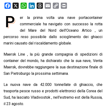
F
X
W
L
T
E
C
P
a
h
i
h
m
o
r
P
er la prima volta una nave portacontainer
c
a
n
r
a
p
i
e
commerciale ha navigato con successo la rotta
t
k
e
i
y
n
b
s
e
a
l
L
t
del Mare del Nord dell’Oceano Artico , un
o
A
d
d
i
percorso reso possibile dallo scioglimento dei ghiacci
o
p
I
s
n
marini causato dal riscaldamento globale.
k
p
n
k
Maersk Line , la più grande compagnia di spedizioni di
container del mondo, ha dichiarato che la sua nave, Venta
Maersk, dovrebbe raggiungere la sua destinazione finale di
San Pietroburgo la prossima settimana.
La nuova nave da 42.000 tonnellate di ghiaccio, che
trasporta pesce russo e prodotti elettronici della Corea del
Sud, ha lasciato Vladivostok , nell’estremo est della Russia,
il 23 agosto.