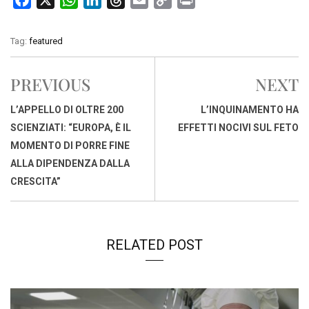
a
h
i
h
m
o
r
c
a
n
r
a
p
i
Tag:
featured
e
t
k
e
i
y
n
b
s
e
a
l
L
t
PREVIOUS
NEXT
o
A
d
d
i
o
p
I
s
n
L’APPELLO DI OLTRE 200
L’INQUINAMENTO HA
k
p
n
k
SCIENZIATI: “EUROPA, È IL
EFFETTI NOCIVI SUL FETO
MOMENTO DI PORRE FINE
ALLA DIPENDENZA DALLA
CRESCITA”
RELATED POST