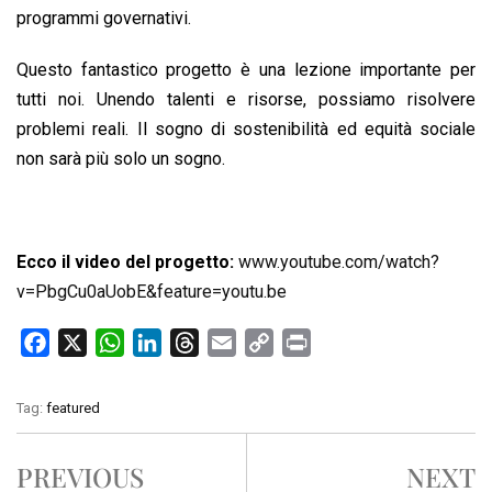
programmi governativi.
Questo fantastico progetto è una lezione importante per
tutti noi. Unendo talenti e risorse, possiamo risolvere
problemi reali. Il sogno di sostenibilità ed equità sociale
non sarà più solo un sogno.
Ecco il video del progetto:
www.youtube.com/watch?
v=PbgCu0aUobE&feature=youtu.be
F
X
W
L
T
E
C
P
a
h
i
h
m
o
r
c
a
n
r
a
p
i
Tag:
featured
e
t
k
e
i
y
n
b
s
e
a
l
L
t
PREVIOUS
NEXT
o
A
d
d
i