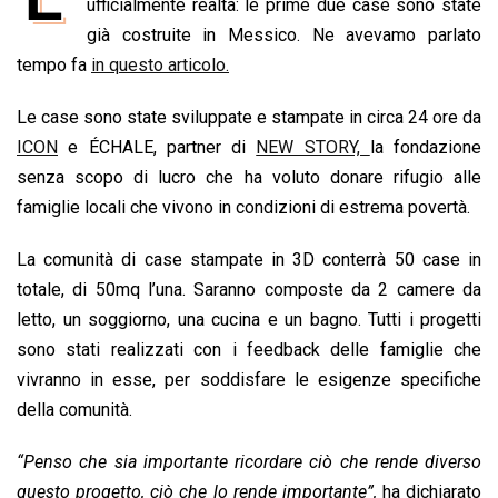
e
ufficialmente realtà: le prime due case sono state
t
k
e
i
y
n
b
s
e
a
l
L
t
già costruite in Messico. Ne avevamo parlato
o
A
d
d
i
tempo fa
in questo articolo.
o
p
I
s
n
Le case sono state sviluppate e stampate in circa 24 ore da
k
p
n
k
ICON
e ÉCHALE, partner di
NEW STORY,
la fondazione
senza scopo di lucro che ha voluto donare rifugio alle
famiglie locali che vivono in condizioni di estrema povertà.
La comunità di case stampate in 3D conterrà 50 case in
totale, di 50mq l’una. Saranno composte da 2 camere da
letto, un soggiorno, una cucina e un bagno. Tutti i progetti
sono stati realizzati con i feedback delle famiglie che
vivranno in esse, per soddisfare le esigenze specifiche
della comunità.
“Penso che sia importante ricordare ciò che rende diverso
questo progetto, ciò che lo rende importante”,
ha dichiarato