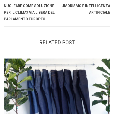
o
p
I
s
n
NUCLEARE COME SOLUZIONE
UMORISMO E INTELLIGENZA
k
p
n
k
PER IL CLIMA? VIA LIBERA DEL
ARTIFICIALE
PARLAMENTO EUROPEO
RELATED POST