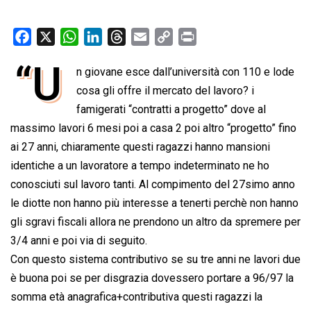
F
X
W
L
T
E
C
P
a
h
i
h
m
o
r
“U
n giovane esce dall’università con 110 e lode
c
a
n
r
a
p
i
e
cosa gli offre il mercato del lavoro? i
t
k
e
i
y
n
b
s
e
a
l
L
t
famigerati “contratti a progetto” dove al
o
A
d
d
i
massimo lavori 6 mesi poi a casa 2 poi altro “progetto” fino
o
p
I
s
n
ai 27 anni, chiaramente questi ragazzi hanno mansioni
k
p
n
k
identiche a un lavoratore a tempo indeterminato ne ho
conosciuti sul lavoro tanti. Al compimento del 27simo anno
le diotte non hanno più interesse a tenerti perchè non hanno
gli sgravi fiscali allora ne prendono un altro da spremere per
3/4 anni e poi via di seguito.
Con questo sistema contributivo se su tre anni ne lavori due
è buona poi se per disgrazia dovessero portare a 96/97 la
somma età anagrafica+contributiva questi ragazzi la