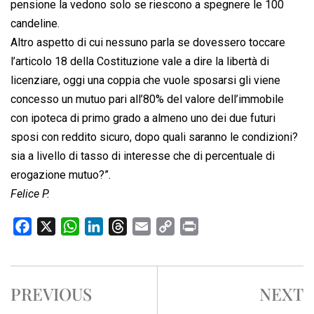
pensione la vedono solo se riescono a spegnere le 100
candeline.
Altro aspetto di cui nessuno parla se dovessero toccare
l’articolo 18 della Costituzione vale a dire la libertà di
licenziare, oggi una coppia che vuole sposarsi gli viene
concesso un mutuo pari all’80% del valore dell’immobile
con ipoteca di primo grado a almeno uno dei due futuri
sposi con reddito sicuro, dopo quali saranno le condizioni?
sia a livello di tasso di interesse che di percentuale di
erogazione mutuo?”.
Felice P.
F
X
W
L
T
E
C
P
a
h
i
h
m
o
r
c
a
n
r
a
p
i
e
t
k
e
i
y
n
PREVIOUS
NEXT
b
s
e
a
l
L
t