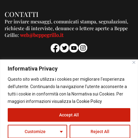
CONTATTI
Per inviare messaggi, comunicati stampa, segnalazioni,
richieste di interviste, denunce o lettere aperte a Beppe
Grillo:
web@beppegrillo.it
PUBBLICITA'
Informativa Privacy
Per la tua pubblicità su questo Blog:
Questo sito web utilizza i cookies per migliorare l'esperienza
pubblicita@beppegrillo.it
dell'utente. Continuando la navigazione l'utente acconsente a
tutti i cookie in conformità con la Normativa sui Cookies. Per
HOMEPAGE
COOKIE POLICY
PRIVACY POLICY
CONTATTI
maggiori informazioni visualizza la
Cookie Policy
Accept All
© Copyright 2026 - Il Blog di Beppe Grillo. All Rights Reserved - Powered by
happygrafic.com
Customize
Reject All