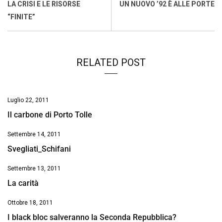
o
A
d
d
i
LA CRISI E LE RISORSE
UN NUOVO ’92 È ALLE PORTE
o
p
I
s
n
“FINITE”
k
p
n
k
RELATED POST
Luglio 22, 2011
Il carbone di Porto Tolle
Settembre 14, 2011
Svegliati_Schifani
Settembre 13, 2011
La carità
Ottobre 18, 2011
I black bloc salveranno la Seconda Repubblica?