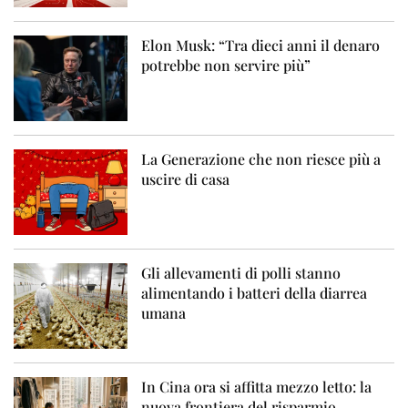
Elon Musk: “Tra dieci anni il denaro
potrebbe non servire più”
La Generazione che non riesce più a
uscire di casa
Gli allevamenti di polli stanno
alimentando i batteri della diarrea
umana
In Cina ora si affitta mezzo letto: la
nuova frontiera del risparmio