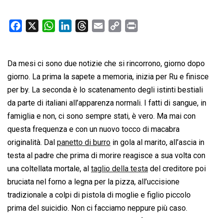
F
X
W
L
T
E
C
P
a
h
i
h
m
o
r
c
a
n
r
a
p
i
Da mesi ci sono due notizie che si rincorrono, giorno dopo
e
t
k
e
i
y
n
b
s
e
a
l
L
t
giorno. La prima la sapete a memoria, inizia per Ru e finisce
o
A
d
d
i
per by. La seconda è lo scatenamento degli istinti bestiali
o
p
I
s
n
da parte di italiani all’apparenza normali. I fatti di sangue, in
k
p
n
k
famiglia e non, ci sono sempre stati, è vero. Ma mai con
questa frequenza e con un nuovo tocco di macabra
originalità. Dal
panetto di burro
in gola al marito, all’ascia in
testa al padre che prima di morire reagisce a sua volta con
una coltellata mortale, al
taglio della testa
del creditore poi
bruciata nel forno a legna per la pizza, all’uccisione
tradizionale a colpi di pistola di moglie e figlio piccolo
prima del suicidio. Non ci facciamo neppure più caso.