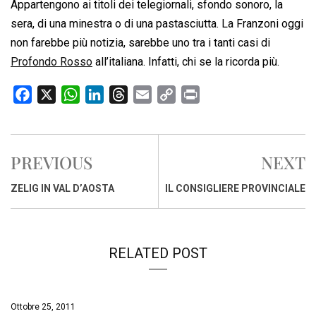
Appartengono ai titoli dei telegiornali, sfondo sonoro, la
sera, di una minestra o di una pastasciutta. La Franzoni oggi
non farebbe più notizia, sarebbe uno tra i tanti casi di
Profondo Rosso
all’italiana. Infatti, chi se la ricorda più.
F
X
W
L
T
E
C
P
a
h
i
h
m
o
r
c
a
n
r
a
p
i
e
t
k
e
i
y
n
PREVIOUS
NEXT
b
s
e
a
l
L
t
o
A
d
d
i
ZELIG IN VAL D’AOSTA
IL CONSIGLIERE PROVINCIALE
o
p
I
s
n
k
p
n
k
RELATED POST
Ottobre 25, 2011