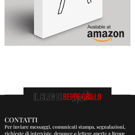
CONTATTI
Per inviare messaggi, comunicati stampa, segnalazioni,
richieste di interviste, denunce o lettere aperte a Beppe