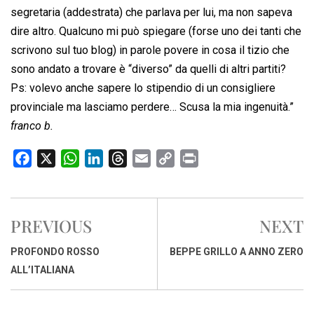
segretaria (addestrata) che parlava per lui, ma non sapeva
dire altro. Qualcuno mi può spiegare (forse uno dei tanti che
scrivono sul tuo blog) in parole povere in cosa il tizio che
sono andato a trovare è “diverso” da quelli di altri partiti?
Ps: volevo anche sapere lo stipendio di un consigliere
provinciale ma lasciamo perdere… Scusa la mia ingenuità.”
franco b.
F
X
W
L
T
E
C
P
a
h
i
h
m
o
r
c
a
n
r
a
p
i
e
t
k
e
i
y
n
PREVIOUS
NEXT
b
s
e
a
l
L
t
o
A
d
d
i
PROFONDO ROSSO
BEPPE GRILLO A ANNO ZERO
o
p
I
s
n
ALL’ITALIANA
k
p
n
k