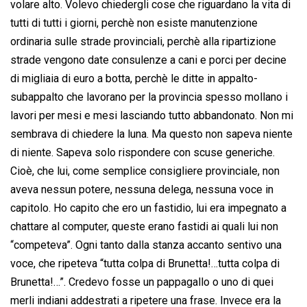
volare alto. Volevo chiedergli cose che riguardano la vita di
tutti di tutti i giorni, perchè non esiste manutenzione
ordinaria sulle strade provinciali, perchè alla ripartizione
strade vengono date consulenze a cani e porci per decine
di migliaia di euro a botta, perchè le ditte in appalto-
subappalto che lavorano per la provincia spesso mollano i
lavori per mesi e mesi lasciando tutto abbandonato. Non mi
sembrava di chiedere la luna. Ma questo non sapeva niente
di niente. Sapeva solo rispondere con scuse generiche.
Cioè, che lui, come semplice consigliere provinciale, non
aveva nessun potere, nessuna delega, nessuna voce in
capitolo. Ho capito che ero un fastidio, lui era impegnato a
chattare al computer, queste erano fastidi ai quali lui non
“competeva”. Ogni tanto dalla stanza accanto sentivo una
voce, che ripeteva “tutta colpa di Brunetta!…tutta colpa di
Brunetta!…”. Credevo fosse un pappagallo o uno di quei
merli indiani addestrati a ripetere una frase. Invece era la