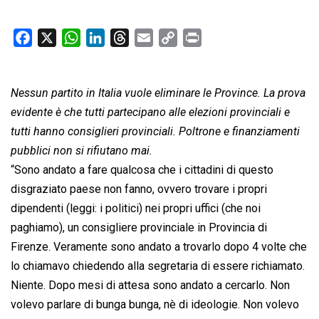
F
X
W
L
T
E
C
P
a
h
i
h
m
o
r
c
a
n
r
a
p
i
Nessun partito in Italia vuole eliminare le Province. La prova
e
t
k
e
i
y
n
b
s
e
a
l
L
t
evidente è che tutti partecipano alle elezioni provinciali e
o
A
d
d
i
tutti hanno consiglieri provinciali. Poltrone e finanziamenti
o
p
I
s
n
pubblici non si rifiutano mai.
k
p
n
k
“Sono andato a fare qualcosa che i cittadini di questo
disgraziato paese non fanno, ovvero trovare i propri
dipendenti (leggi: i politici) nei propri uffici (che noi
paghiamo), un consigliere provinciale in Provincia di
Firenze. Veramente sono andato a trovarlo dopo 4 volte che
lo chiamavo chiedendo alla segretaria di essere richiamato.
Niente. Dopo mesi di attesa sono andato a cercarlo. Non
volevo parlare di bunga bunga, nè di ideologie. Non volevo