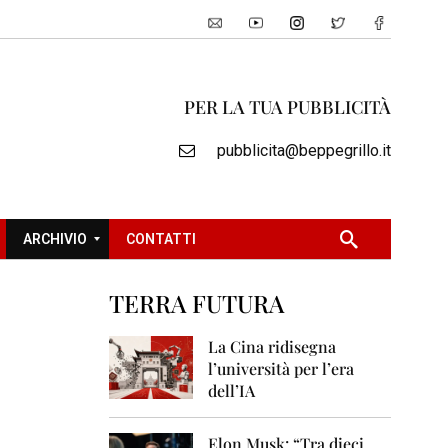
PER LA TUA PUBBLICITÀ
pubblicita@beppegrillo.it
ARCHIVIO
CONTATTI
TERRA FUTURA
2
0
La Cina ridisegna
0
l’università per l’era
5
dell’IA
2
0
Elon Musk: “Tra dieci