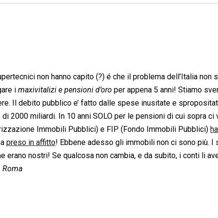
supertecnici non hanno capito (?) é che il problema dell’Italia non 
gare i
maxivitalizi e pensioni d’oro
per appena 5 anni! Stiamo sv
e. Il debito pubblico e’ fatto dalle spese inusitate e sproposita
 di 2000 miliardi. In 10 anni SOLO per le pensioni di cui sopra ci
arizzazione Immobili Pubblici) e FIP (Fondo Immobili Pubblici)
ha
ha
preso in affitto
! Ebbene adesso gli immobili non ci sono più. I 
che erano nostri! Se qualcosa non cambia, e da subito, i conti li av
, Roma