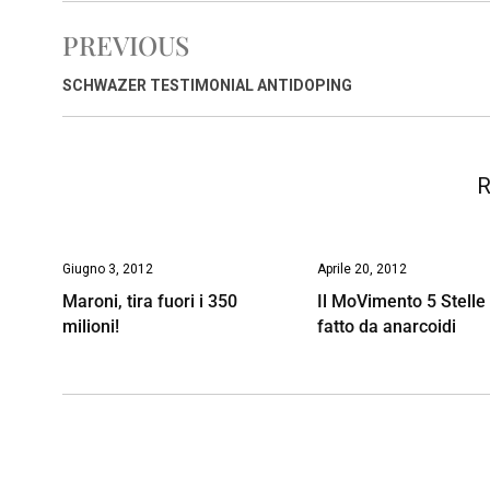
e
t
k
e
i
y
n
PREVIOUS
b
s
e
a
l
L
t
o
A
d
d
i
SCHWAZER TESTIMONIAL ANTIDOPING
o
p
I
s
n
k
p
n
k
R
Giugno 3, 2012
Aprile 20, 2012
Maroni, tira fuori i 350
Il MoVimento 5 Stelle
milioni!
fatto da anarcoidi