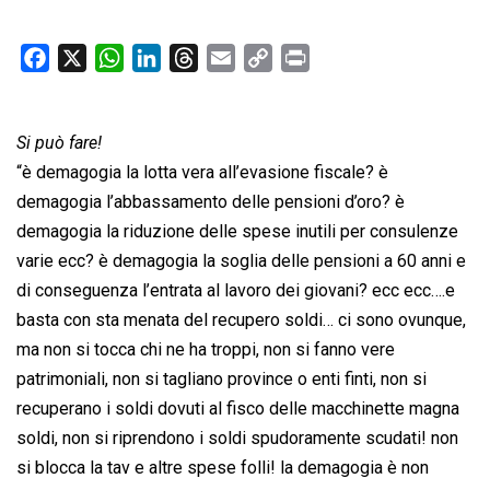
F
X
W
L
T
E
C
P
a
h
i
h
m
o
r
c
a
n
r
a
p
i
Si può fare!
e
t
k
e
i
y
n
b
s
e
a
l
L
t
“è demagogia la lotta vera all’evasione fiscale? è
o
A
d
d
i
demagogia l’abbassamento delle pensioni d’oro? è
o
p
I
s
n
demagogia la riduzione delle spese inutili per consulenze
k
p
n
k
varie ecc? è demagogia la soglia delle pensioni a 60 anni e
di conseguenza l’entrata al lavoro dei giovani? ecc ecc….e
basta con sta menata del recupero soldi… ci sono ovunque,
ma non si tocca chi ne ha troppi, non si fanno vere
patrimoniali, non si tagliano province o enti finti, non si
recuperano i soldi dovuti al fisco delle macchinette magna
soldi, non si riprendono i soldi spudoramente scudati! non
si blocca la tav e altre spese folli! la demagogia è non