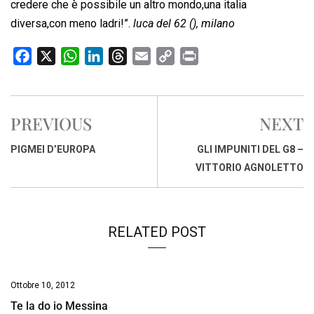
credere che è possibile un altro mondo,una italia
diversa,con meno ladri!”.
luca del 62 (), milano
F
X
W
L
T
E
C
P
a
h
i
h
m
o
r
c
a
n
r
a
p
i
e
t
k
e
i
y
n
PREVIOUS
NEXT
b
s
e
a
l
L
t
o
A
d
d
i
PIGMEI D’EUROPA
GLI IMPUNITI DEL G8 –
o
p
I
s
n
VITTORIO AGNOLETTO
k
p
n
k
RELATED POST
Ottobre 10, 2012
Te la do io Messina