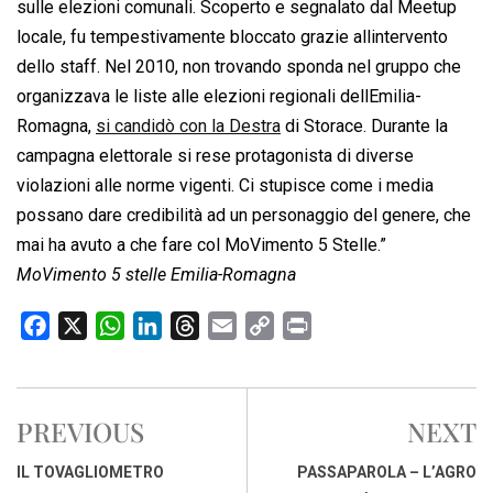
sulle elezioni comunali. Scoperto e segnalato dal Meetup
locale, fu tempestivamente bloccato grazie allintervento
dello staff. Nel 2010, non trovando sponda nel gruppo che
organizzava le liste alle elezioni regionali dellEmilia-
Romagna,
si candidò con la Destra
di Storace. Durante la
campagna elettorale si rese protagonista di diverse
violazioni alle norme vigenti. Ci stupisce come i media
possano dare credibilità ad un personaggio del genere, che
mai ha avuto a che fare col MoVimento 5 Stelle.”
MoVimento 5 stelle Emilia-Romagna
F
X
W
L
T
E
C
P
a
h
i
h
m
o
r
c
a
n
r
a
p
i
e
t
k
e
i
y
n
PREVIOUS
NEXT
b
s
e
a
l
L
t
o
A
d
d
i
IL TOVAGLIOMETRO
PASSAPAROLA – L’AGRO