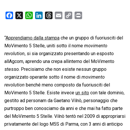
F
X
W
L
T
E
C
P
a
h
i
h
m
o
r
c
a
n
r
a
p
i
“
Apprendiamo dalla stampa
e
t
k
e
che un gruppo di fuoriusciti del
i
y
n
b
s
e
a
l
L
t
MoVimento 5 Stelle, uniti sotto il nome 
movimento
o
A
d
d
i
revolution
, si sia organizzato presentando un esposto
o
p
I
s
n
allAgcom, aprendo una crepa allinterno del MoVimento
k
p
n
k
stesso. Precisiamo che non esiste nessun gruppo
organizzato operante sotto il nome di 
movimento
revolution
 benché meno composto da fuoriusciti del
MoVimento 5 Stelle. Esiste invece
un sito
con tale dominio,
gestito ad personam da Gaetano Vilnò, personaggio che
purtroppo ben conosciamo da anni e che mai ha fatto parte
del MoVimento 5 Stelle. Vilnò tentò nel 2009 di appropriarsi
privatamente del logo M5S di Parma, con 3 anni di anticipo