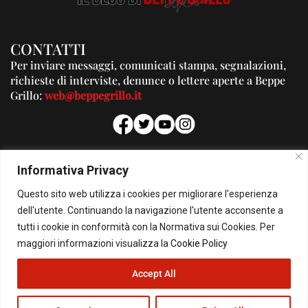
CONTATTI
Per inviare messaggi, comunicati stampa, segnalazioni,
richieste di interviste, denunce o lettere aperte a Beppe
Grillo:
web@beppegrillo.it
PUBBLICITA'
Informativa Privacy
Per la tua pubblicità su questo Blog:
Questo sito web utilizza i cookies per migliorare l'esperienza
pubblicita@beppegrillo.it
dell'utente. Continuando la navigazione l'utente acconsente a
tutti i cookie in conformità con la Normativa sui Cookies. Per
HOMEPAGE
COOKIE POLICY
PRIVACY POLICY
CONTATTI
maggiori informazioni visualizza la
Cookie Policy
Accept All
© Copyright 2026 - Il Blog di Beppe Grillo. All Rights Reserved - Powered by
happygrafic.com