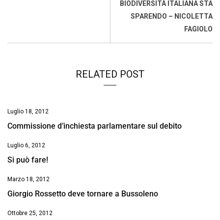
o
p
I
s
n
BIODIVERSITÀ ITALIANA STA
k
p
n
k
SPARENDO – NICOLETTA
FAGIOLO
RELATED POST
Luglio 18, 2012
Commissione d’inchiesta parlamentare sul debito
Luglio 6, 2012
Si può fare!
Marzo 18, 2012
Giorgio Rossetto deve tornare a Bussoleno
Ottobre 25, 2012