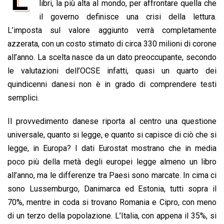
e
libri, la più alta al mondo, per affrontare quella che
t
k
e
i
y
n
b
s
e
a
l
L
t
il governo definisce una crisi della lettura.
o
A
d
d
i
L’imposta sul valore aggiunto verrà completamente
o
p
I
s
n
azzerata, con un costo stimato di circa 330 milioni di corone
k
p
n
k
all’anno. La scelta nasce da un dato preoccupante, secondo
le valutazioni dell’OCSE infatti, quasi un quarto dei
quindicenni danesi non è in grado di comprendere testi
semplici.
Il provvedimento danese riporta al centro una questione
universale, quanto si legge, e quanto si capisce di ciò che si
legge, in Europa? I dati Eurostat mostrano che in media
poco più della metà degli europei legge almeno un libro
all’anno, ma le differenze tra Paesi sono marcate. In cima ci
sono Lussemburgo, Danimarca ed Estonia, tutti sopra il
70%, mentre in coda si trovano Romania e Cipro, con meno
di un terzo della popolazione. L’Italia, con appena il 35%, si