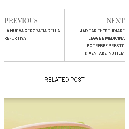
c
a
n
r
a
p
i
e
t
k
e
i
y
n
PREVIOUS
NEXT
b
s
e
a
l
L
t
o
A
d
d
i
LA NUOVA GEOGRAFIA DELLA
JAD TARIFI: “STUDIARE
o
p
I
s
n
REFURTIVA
LEGGE E MEDICINA
k
p
n
k
POTREBBE PRESTO
DIVENTARE INUTILE”
RELATED POST