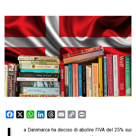
F
X
W
L
T
E
C
P
a
h
i
h
m
o
r
L
a Danimarca ha deciso di abolire l’IVA del 25% sui
c
a
n
r
a
p
i