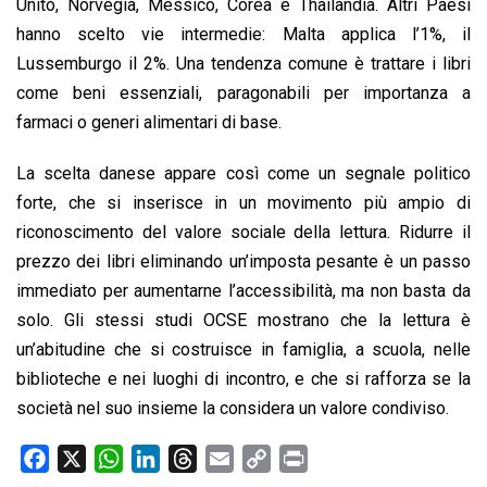
Unito, Norvegia, Messico, Corea e Thailandia. Altri Paesi
hanno scelto vie intermedie: Malta applica l’1%, il
Lussemburgo il 2%. Una tendenza comune è trattare i libri
come beni essenziali, paragonabili per importanza a
farmaci o generi alimentari di base.
La scelta danese appare così come un segnale politico
forte, che si inserisce in un movimento più ampio di
riconoscimento del valore sociale della lettura. Ridurre il
prezzo dei libri eliminando un’imposta pesante è un passo
immediato per aumentarne l’accessibilità, ma non basta da
solo. Gli stessi studi OCSE mostrano che la lettura è
un’abitudine che si costruisce in famiglia, a scuola, nelle
biblioteche e nei luoghi di incontro, e che si rafforza se la
società nel suo insieme la considera un valore condiviso.
F
X
W
L
T
E
C
P
a
h
i
h
m
o
r