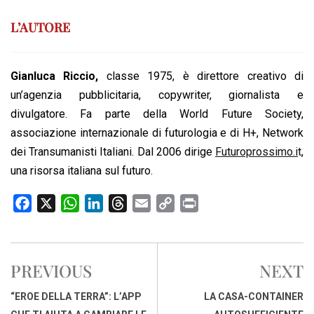
L’AUTORE
Gianluca Riccio,
classe 1975, è direttore creativo di
un’agenzia pubblicitaria, copywriter, giornalista e
divulgatore. Fa parte della World Future Society,
associazione internazionale di futurologia e di H+, Network
dei Transumanisti Italiani. Dal 2006 dirige
Futuroprossimo.i
t
,
una risorsa italiana sul futuro.
F
X
W
L
T
E
C
P
a
h
i
h
m
o
r
c
a
n
r
a
p
i
e
t
k
e
i
y
n
PREVIOUS
NEXT
b
s
e
a
l
L
t
o
A
d
d
i
“EROE DELLA TERRA”: L’APP
LA CASA-CONTAINER
o
p
I
s
n