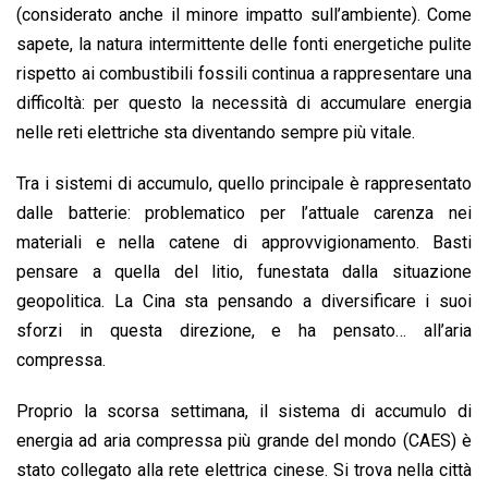
o
A
d
d
i
(considerato anche il minore impatto sull’ambiente). Come
o
p
I
s
n
sapete, la natura intermittente delle fonti energetiche pulite
k
p
n
k
rispetto ai combustibili fossili continua a rappresentare una
difficoltà: per questo la necessità di accumulare energia
nelle reti elettriche sta diventando sempre più vitale.
Tra i sistemi di accumulo, quello principale è rappresentato
dalle batterie: problematico per l’attuale carenza nei
materiali e nella catene di approvvigionamento. Basti
pensare a quella del litio, funestata dalla situazione
geopolitica. La Cina sta pensando a diversificare i suoi
sforzi in questa direzione, e ha pensato… all’aria
compressa.
Proprio la scorsa settimana, il sistema di accumulo di
energia ad aria compressa più grande del mondo (CAES) è
stato collegato alla rete elettrica cinese. Si trova nella città