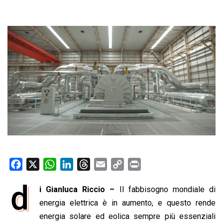
F
X
W
L
T
E
C
P
a
h
i
h
m
o
r
d
i Gianluca Riccio –
Il fabbisogno mondiale di
c
a
n
r
a
p
i
e
energia elettrica è in aumento, e questo rende
t
k
e
i
y
n
b
s
e
a
l
L
t
energia solare ed eolica sempre più essenziali