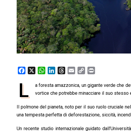
F
X
W
L
T
E
C
P
a
h
i
h
m
o
r
L
a foresta amazzonica, un gigante verde che deti
c
a
n
r
a
p
i
e
vortice che potrebbe minacciare il suo stesso 
t
k
e
i
y
n
b
s
e
a
l
L
t
Il polmone del pianeta, noto per il suo ruolo cruciale ne
o
A
d
d
i
una tempesta perfetta di deforestazione, siccità, incend
o
p
I
s
n
k
p
n
k
Un recente studio internazionale guidato dall’Università