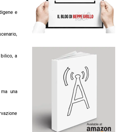
digene e
scenario,
bilico, a
, ma una
rvazione