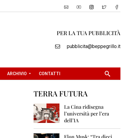
PER LA TUA PUBBLICITÀ
pubblicita@beppegrillo.it
ARCHIVIO
CONTATTI
TERRA FUTURA
2
0
La Cina ridisegna
0
l’università per l’era
5
dell’IA
2
0
Elon Musk: “Tra dieci