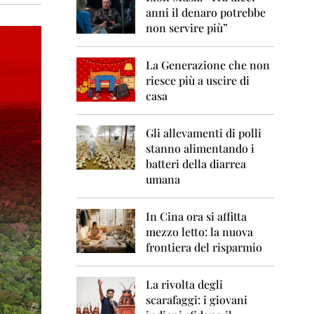
0
anni il denaro potrebbe
6
non servire più”
2
0
La Generazione che non
0
7
riesce più a uscire di
casa
2
0
0
Gli allevamenti di polli
8
stanno alimentando i
batteri della diarrea
2
umana
0
0
9
In Cina ora si affitta
mezzo letto: la nuova
2
frontiera del risparmio
0
1
0
La rivolta degli
scarafaggi: i giovani
2