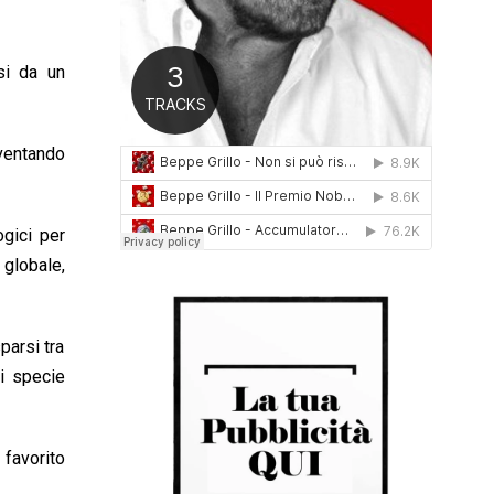
0
1
6
si da un
iventando
ogici per
 globale,
parsi tra
i specie
 favorito