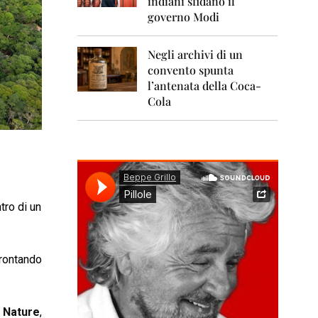
indiani sfidano il
0
1
governo Modi
1
Negli archivi di un
2
0
convento spunta
1
l’antenata della Coca-
2
Cola
2
0
1
3
2
0
tro di un
1
4
2
frontando
0
1
5
a
Nature
,
2