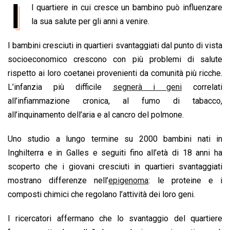
I
l quartiere in cui cresce un bambino può influenzare
c
a
n
r
a
p
i
e
la sua salute per gli anni a venire.
t
k
e
i
y
n
b
s
e
a
l
L
t
I bambini cresciuti in quartieri svantaggiati dal punto di vista
o
A
d
d
i
socioeconomico crescono con più problemi di salute
o
p
I
s
n
rispetto ai loro coetanei provenienti da comunità più ricche.
k
p
n
k
L’infanzia più difficile
segnerà i geni
correlati
all’infiammazione cronica, al fumo di tabacco,
all’inquinamento dell’aria e al cancro del polmone.
Uno studio a lungo termine su 2000 bambini nati in
Inghilterra e in Galles e seguiti fino all’età di 18 anni ha
scoperto che i giovani cresciuti in quartieri svantaggiati
mostrano differenze nell’
epigenoma
: le proteine ​​e i
composti chimici che regolano l’attività dei loro geni.
I ricercatori affermano che lo svantaggio del quartiere