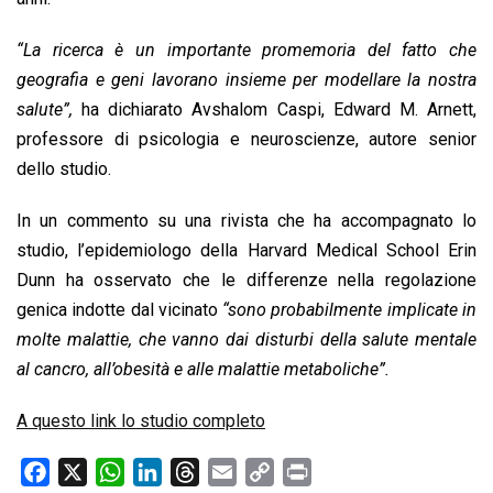
“La ricerca è un importante promemoria del fatto che
geografia e geni lavorano insieme per modellare la nostra
salute”,
ha dichiarato Avshalom Caspi, Edward M. Arnett,
professore di psicologia e neuroscienze, autore senior
dello studio.
In un commento su una rivista che ha accompagnato lo
studio, l’epidemiologo della Harvard Medical School Erin
Dunn ha osservato che le differenze nella regolazione
genica indotte dal vicinato
“sono probabilmente implicate in
molte malattie, che vanno dai disturbi della salute mentale
al cancro, all’obesità e alle malattie metaboliche”.
A questo link lo studio completo
F
X
W
L
T
E
C
P