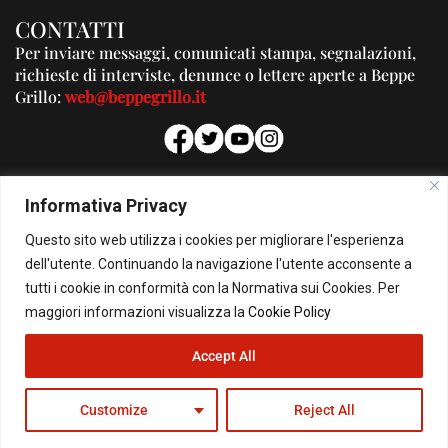
CONTATTI
Per inviare messaggi, comunicati stampa, segnalazioni,
richieste di interviste, denunce o lettere aperte a Beppe
Grillo:
web@beppegrillo.it
PUBBLICITA'
Informativa Privacy
Per la tua pubblicità su questo Blog:
Questo sito web utilizza i cookies per migliorare l'esperienza
pubblicita@beppegrillo.it
dell'utente. Continuando la navigazione l'utente acconsente a
tutti i cookie in conformità con la Normativa sui Cookies. Per
HOMEPAGE
COOKIE POLICY
PRIVACY POLICY
CONTATTI
maggiori informazioni visualizza la
Cookie Policy
Accept All
© Copyright 2026 - Il Blog di Beppe Grillo. All Rights Reserved - Powered by
happygrafic.com
Customize
Reject All