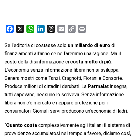
F
X
W
L
T
E
C
P
a
h
i
h
m
o
r
c
a
n
r
a
p
i
Se l’editoria ci costasse solo
un miliardo di euro
di
e
t
k
e
i
y
n
finanziamenti all’anno ce ne faremmo una ragione. Ma il
b
s
e
a
l
L
t
costo della disinformazione ci
costa molto di più
.
o
A
d
d
i
L’economia senza informazione libera non si sviluppa.
o
p
I
s
n
Genera mostri come Tanzi, Cragnotti, Fiorani e Consorte.
k
p
n
k
Produce milioni di cittadini derubati. La
Parmalat
insegna,
tutti sapevano, nessuno lo scriveva. Senza informazione
libera non c’è mercato e neppure protezione per i
consumatori. Giornali servi producono un’economia di ladri.
“
Quanto costa
complessivamente agli italiani il sistema di
provvidenze accumulatosi nel tempo a favore, diciamo così,