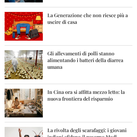
La Generazione che non riesce più a
uscire di casa
Gli allevamenti di polli stanno
alimentando i batteri della diarrea
umana
In Cina ora si affitta mezzo letto: la
nuova frontiera del risparmio
La rivolta degli scarafaggi: i giovani
indiani sfidano il governo Modi