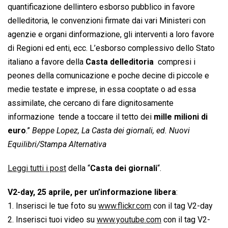
quantificazione dellintero esborso pubblico in favore
delleditoria, le convenzioni firmate dai vari Ministeri con
agenzie e organi dinformazione, gli interventi a loro favore
di Regioni ed enti, ecc. L’esborso complessivo dello Stato
italiano a favore della
Casta delleditoria
 compresi i
peones della comunicazione e poche decine di piccole e
medie testate e imprese, in essa cooptate o ad essa
assimilate, che cercano di fare dignitosamente
informazione  tende a toccare il tetto dei
mille milioni di
euro
.”
Beppe Lopez, La Casta dei giornali, ed. Nuovi
Equilibri/Stampa Alternativa
Leggi tutti i post
della “
Casta dei giornali
“.
V2-day, 25 aprile, per un’informazione libera
:
1. Inserisci le tue foto su
www.flickr.com
con il tag V2-day
2. Inserisci tuoi video su
www.youtube.com
con il tag V2-