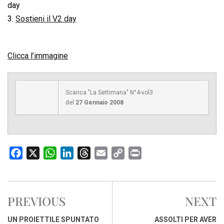
day
3.
Sostieni il V2 day
Clicca l’immagine
Scarica "La Settimana" N°4-vol3
del
27 Gennaio 2008
F
X
W
L
T
E
C
P
a
h
i
h
m
o
r
c
a
n
r
a
p
i
e
t
k
e
i
y
n
PREVIOUS
NEXT
b
s
e
a
l
L
t
o
A
d
d
i
UN PROIETTILE SPUNTATO
ASSOLTI PER AVER