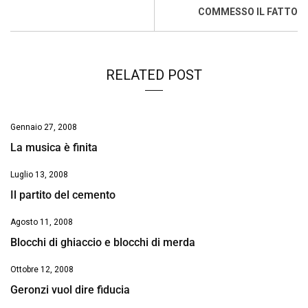
o
p
I
s
n
COMMESSO IL FATTO
k
p
n
k
RELATED POST
Gennaio 27, 2008
La musica è finita
Luglio 13, 2008
Il partito del cemento
Agosto 11, 2008
Blocchi di ghiaccio e blocchi di merda
Ottobre 12, 2008
Geronzi vuol dire fiducia