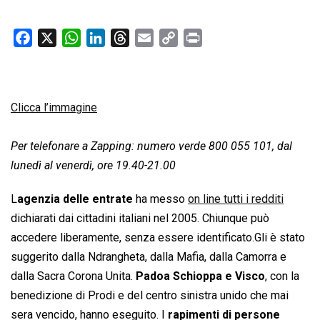
F
X
W
L
T
E
C
P
a
h
i
h
m
o
r
c
a
n
r
a
p
i
e
t
k
e
i
y
n
Clicca l’immagine
b
s
e
a
l
L
t
o
A
d
d
i
Per telefonare a Zapping: numero verde 800 055 101, dal
o
p
I
s
n
lunedì al venerdì, ore 19.40-21.00
k
p
n
k
L
agenzia delle entrate
ha messo
on line tutti i redditi
dichiarati dai cittadini italiani nel 2005. Chiunque può
accedere liberamente, senza essere identificato.Gli è stato
suggerito dalla Ndrangheta, dalla Mafia, dalla Camorra e
dalla Sacra Corona Unita.
Padoa Schioppa e Visco
, con la
benedizione di Prodi e del centro sinistra unido che mai
sera vencido, hanno eseguito. I
rapimenti di persone