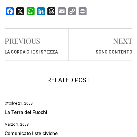
F
X
W
L
T
E
C
P
a
h
i
h
m
o
r
c
a
n
r
a
p
i
e
t
k
e
i
y
n
PREVIOUS
NEXT
b
s
e
a
l
L
t
o
A
d
d
i
LA CORDA CHE SI SPEZZA
SONO CONTENTO
o
p
I
s
n
k
p
n
k
RELATED POST
Ottobre 21, 2008
La Terra dei Fuochi
Marzo 1, 2008
Comunicato liste civiche