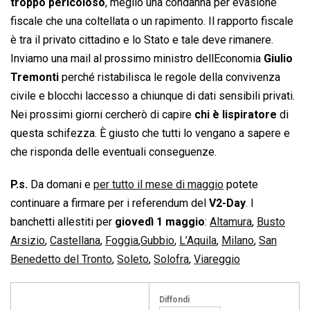
troppo pericoloso
, meglio una condanna per evasione
fiscale che una coltellata o un rapimento. Il rapporto fiscale
è tra il privato cittadino e lo Stato e tale deve rimanere.
Inviamo una mail al prossimo ministro dellEconomia
Giulio
Tremonti
perché ristabilisca le regole della convivenza
civile e blocchi laccesso a chiunque di dati sensibili privati.
Nei prossimi giorni cercherò di capire
chi è lispiratore
di
questa schifezza. È giusto che tutti lo vengano a sapere e
che risponda delle eventuali conseguenze.
P.s.
Da domani e
per tutto il mese di maggio
potete
continuare a firmare per i referendum del
V2-Day
. I
banchetti allestiti per
giovedì 1 maggio
:
Altamura
,
Busto
Arsizio
,
Castellana
,
Foggia
,
Gubbio
,
L’Aquila
,
Milano
,
San
Benedetto del Tronto
,
Soleto
,
Solofra
,
Viareggio
Diffondi