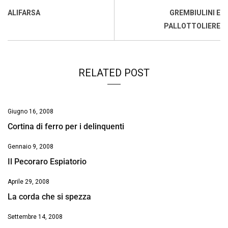
o
A
d
d
i
ALIFARSA
GREMBIULINI E
o
p
I
s
n
PALLOTTOLIERE
k
p
n
k
RELATED POST
Giugno 16, 2008
Cortina di ferro per i delinquenti
Gennaio 9, 2008
Il Pecoraro Espiatorio
Aprile 29, 2008
La corda che si spezza
Settembre 14, 2008