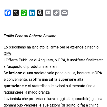
F
X
W
L
T
E
C
P
a
h
i
h
m
o
r
c
a
n
r
a
p
i
e
t
k
e
i
y
n
Emilio Fede su Roberto Saviano
b
s
e
a
l
L
t
o
A
d
d
i
Lo psiconano ha lanciato lallarme per le aziende a rischio
o
p
I
s
n
OPA
.
k
p
n
k
LOfferta Pubblica di Acquisto, o OPA, è unofferta finalizzata
all’acquisto di prodotti finanziari.
Se
lazione
di una società vale poco o nulla, lanciare unOPA
è conveniente, si offre una
cifra superiore alla
quotazione
e si rastrellano le azioni sul mercato fino a
raggiungere la maggioranza.
Lazionista che preferisce luovo oggi alla (possibile) gallina
domani può vendere le sue azioni (di solito lo fa) a chi ha