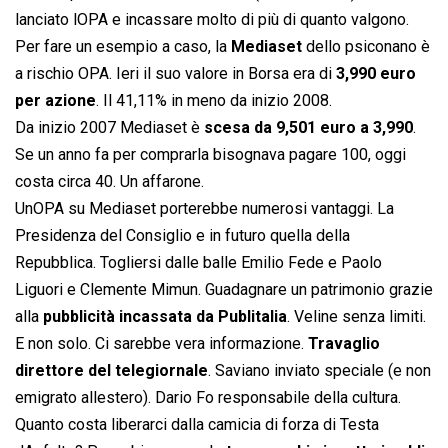
lanciato lOPA e incassare molto di più di quanto valgono.
Per fare un esempio a caso, la
Mediaset
dello psiconano è
a rischio OPA. Ieri il suo valore in Borsa era di
3,990 euro
per azione
. Il 41,11% in meno da inizio 2008.
Da inizio 2007 Mediaset è
scesa da 9,501 euro a 3,990
.
Se un anno fa per comprarla bisognava pagare 100, oggi
costa circa 40. Un affarone.
UnOPA su Mediaset porterebbe numerosi vantaggi. La
Presidenza del Consiglio e in futuro quella della
Repubblica. Togliersi dalle balle Emilio Fede e Paolo
Liguori e Clemente Mimun. Guadagnare un patrimonio grazie
alla
pubblicità incassata da Publitalia
. Veline senza limiti.
E non solo. Ci sarebbe vera informazione.
Travaglio
direttore del telegiornale
. Saviano inviato speciale (e non
emigrato allestero). Dario Fo responsabile della cultura.
Quanto costa liberarci dalla camicia di forza di Testa