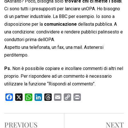
dAsfalto? Poco, bisogna solo
trovare chi ci mette i soldi
.
Ci sono tutti i presupposti per lanciare unOPA. Ho bisogno
di un partner industriale. La BBC per esempio. Io sono a
disposizione per la
comunicazione
dellasta pubblica. A
una condizione: condividere e rendere pubblici palinsesto e
conduttori prima dellOPA.
Aspetto una telefonata, un fax, una mail. Astenersi
perditempo.
Ps.
Non è possibile copiare e incollare commenti di altri nel
proprio. Per rispondere ad un commento è necessario
utilizzare la funzione “Rispondi al commento”.
F
X
W
L
T
E
C
P
a
h
i
h
m
o
r
c
a
n
r
a
p
i
e
t
k
e
i
y
n
PREVIOUS
NEXT
b
s
e
a
l
L
t