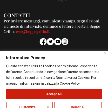
CONTATTI
Per inviare messaggi, comunicati stampa, segnalazioni,
richieste di interviste, denunce o lettere aperte a Beppe
Grillo:
web@beppegrillo.it
PUBBLICITA'
Informativa Privacy
Per la tua pubblicità su questo Blog:
Questo sito web utilizza i cookies per migliorare l'esperienza
pubblicita@beppegrillo.it
dell'utente. Continuando la navigazione l'utente acconsente a
tutti i cookie in conformità con la Normativa sui Cookies. Per
HOMEPAGE
COOKIE POLICY
PRIVACY POLICY
CONTATTI
maggiori informazioni visualizza la
Cookie Policy
Accept All
© Copyright 2026 - Il Blog di Beppe Grillo. All Rights Reserved - Powered by
happygrafic.com
Customize
Reject All