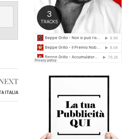
0
1
6
NEXT
A ITALIA