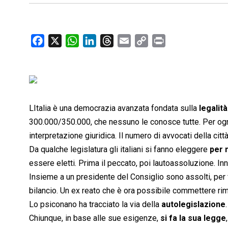
F
X
W
L
T
E
C
P
a
h
i
h
m
o
r
c
a
n
r
a
p
i
e
t
k
e
i
y
n
b
s
e
a
l
L
t
o
A
d
d
i
LItalia è una democrazia avanzata fondata sulla
legalità
o
p
I
s
n
300.000/350.000, che nessuno le conosce tutte. Per ogni
k
p
n
k
interpretazione giuridica. Il numero di avvocati della città
Da qualche legislatura gli italiani si fanno eleggere
per 
essere eletti. Prima il peccato, poi lautoassoluzione. In
Insieme a un presidente del Consiglio sono assolti, per
bilancio. Un ex reato che è ora possibile commettere ri
Lo psiconano ha tracciato la via della
autolegislazione
Chiunque, in base alle sue esigenze,
si fa la sua legge