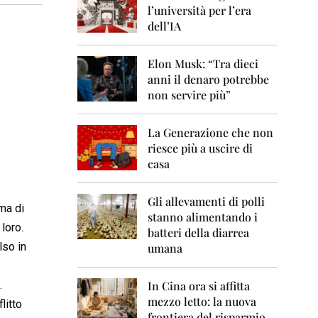
0
l’università per l’era
6
dell’IA
2
0
Elon Musk: “Tra dieci
0
anni il denaro potrebbe
7
non servire più”
2
0
La Generazione che non
0
8
riesce più a uscire di
casa
2
0
0
Gli allevamenti di polli
ma di
9
stanno alimentando i
 loro.
batteri della diarrea
2
lso in
umana
0
1
0
.
In Cina ora si affitta
mezzo letto: la nuova
litto
2
frontiera del risparmio