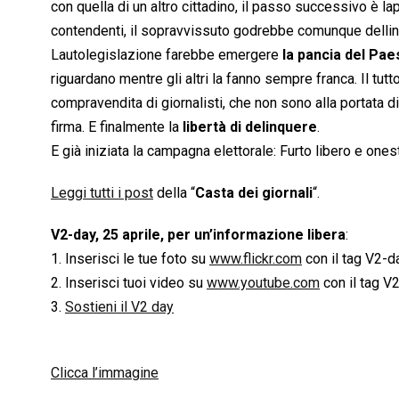
con quella di un altro cittadino, il passo successivo è l
contendenti, il sopravvissuto godrebbe comunque dellin
Lautolegislazione farebbe emergere
la pancia del Pae
riguardano mentre gli altri la fanno sempre franca. Il tutt
compravendita di giornalisti, che non sono alla portata di
firma. E finalmente la
libertà di delinquere
.
E già iniziata la campagna elettorale: Furto libero e onest
Leggi tutti i post
della “
Casta dei giornali
“.
V2-day, 25 aprile, per un’informazione libera
:
1. Inserisci le tue foto su
www.flickr.com
con il tag V2-d
2. Inserisci tuoi video su
www.youtube.com
con il tag V
3.
Sostieni il V2 day
Clicca l’immagine