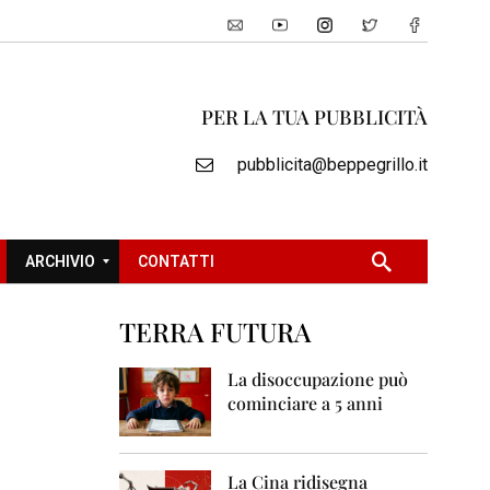
PER LA TUA PUBBLICITÀ
pubblicita@beppegrillo.it
ARCHIVIO
CONTATTI
TERRA FUTURA
2
0
La disoccupazione può
0
cominciare a 5 anni
5
2
0
La Cina ridisegna