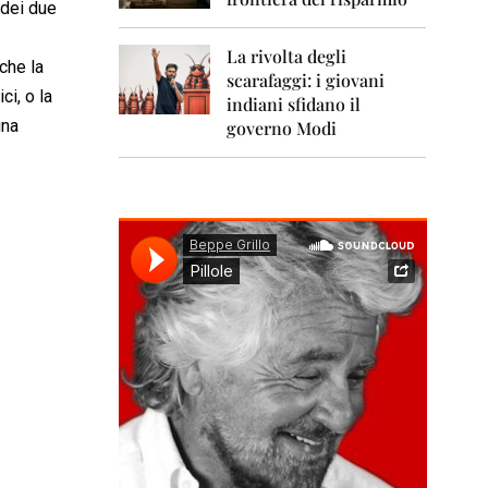
0
 dei due
1
1
La rivolta degli
che la
scarafaggi: i giovani
2
ci, o la
0
indiani sfidano il
1
una
governo Modi
2
2
0
1
3
2
0
1
4
2
0
1
5
2