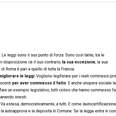
. Le leggi sono il suo punto di forza. Sono così tante, tra le
 disposizione cè il suo contrario,
la sua eccezione
, la sua
 di Roma è pari a quello di tutta la Francia.
migliorare le leggi
. Vogliono legiferare per i reati commessi pri
nocenti
per aver commesso il fatto
. E anche unopera sociale la
 fare un esempio legislativo, tutti coloro che hanno commesso fa
manendo onesti.
. Va estesa, democraticamente, a tutti. E come lautocertificazione
, la autoapprova e la deposita in Comune. Se la legge entra in conf