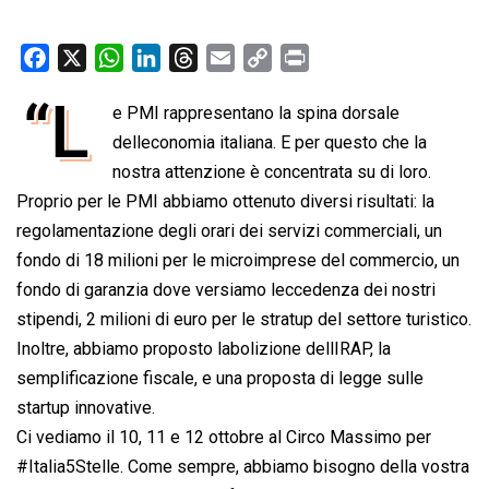
F
X
W
L
T
E
C
P
a
h
i
h
m
o
r
“L
e PMI rappresentano la spina dorsale
c
a
n
r
a
p
i
e
delleconomia italiana. E per questo che la
t
k
e
i
y
n
b
s
e
a
l
L
t
nostra attenzione è concentrata su di loro.
o
A
d
d
i
Proprio per le PMI abbiamo ottenuto diversi risultati: la
o
p
I
s
n
regolamentazione degli orari dei servizi commerciali, un
k
p
n
k
fondo di 18 milioni per le microimprese del commercio, un
fondo di garanzia dove versiamo leccedenza dei nostri
stipendi, 2 milioni di euro per le stratup del settore turistico.
Inoltre, abbiamo proposto labolizione dellIRAP, la
semplificazione fiscale, e una proposta di legge sulle
startup innovative.
Ci vediamo il 10, 11 e 12 ottobre al Circo Massimo per
#Italia5Stelle. Come sempre, abbiamo bisogno della vostra