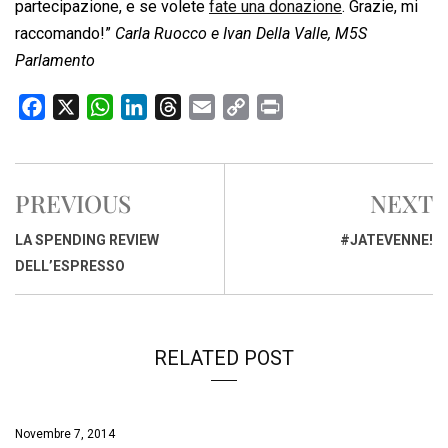
partecipazione, e se volete
fate una donazione
. Grazie, mi
raccomando!”
Carla Ruocco e Ivan Della Valle, M5S
Parlamento
F
X
W
L
T
E
C
P
a
h
i
h
m
o
r
c
a
n
r
a
p
i
e
t
k
e
i
y
n
PREVIOUS
NEXT
b
s
e
a
l
L
t
o
A
d
d
i
LA SPENDING REVIEW
#JATEVENNE!
o
p
I
s
n
DELL’ESPRESSO
k
p
n
k
RELATED POST
Novembre 7, 2014