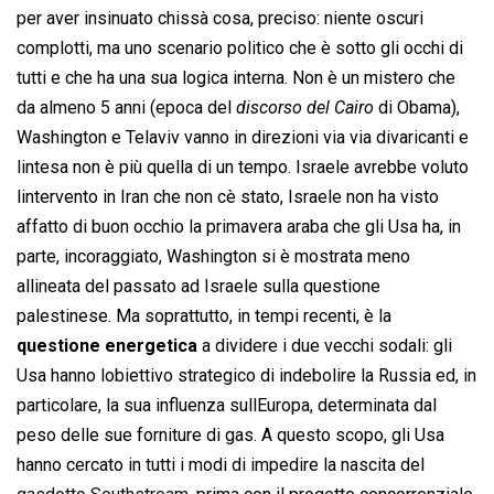
per aver insinuato chissà cosa, preciso: niente oscuri
complotti, ma uno scenario politico che è sotto gli occhi di
tutti e che ha una sua logica interna. Non è un mistero che
da almeno 5 anni (epoca del 
discorso del Cairo
 di Obama),
Washington e Telaviv vanno in direzioni via via divaricanti e
lintesa non è più quella di un tempo. Israele avrebbe voluto
lintervento in Iran che non cè stato, Israele non ha visto
affatto di buon occhio la primavera araba che gli Usa ha, in
parte, incoraggiato, Washington si è mostrata meno
allineata del passato ad Israele sulla questione
palestinese. Ma soprattutto, in tempi recenti, è la
questione energetica
a dividere i due vecchi sodali: gli
Usa hanno lobiettivo strategico di indebolire la Russia ed, in
particolare, la sua influenza sullEuropa, determinata dal
peso delle sue forniture di gas. A questo scopo, gli Usa
hanno cercato in tutti i modi di impedire la nascita del