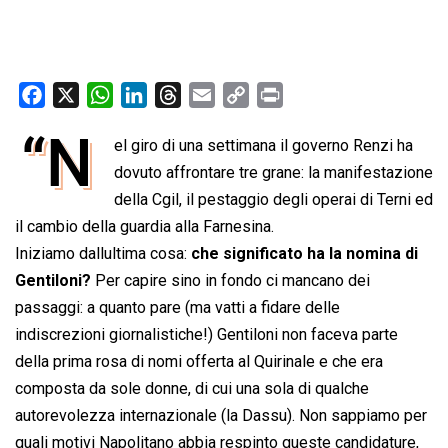
F
X
W
L
T
E
C
P
a
h
i
h
m
o
r
“N
el giro di una settimana il governo Renzi ha
c
a
n
r
a
p
i
e
t
dovuto affrontare tre grane: la manifestazione
k
e
i
y
n
b
s
e
a
l
L
t
della Cgil, il pestaggio degli operai di Terni ed
o
A
d
d
i
il cambio della guardia alla Farnesina.
o
p
I
s
n
Iniziamo dallultima cosa:
che significato ha la nomina di
k
p
n
k
Gentiloni?
Per capire sino in fondo ci mancano dei
passaggi: a quanto pare (ma vatti a fidare delle
indiscrezioni giornalistiche!) Gentiloni non faceva parte
della prima rosa di nomi offerta al Quirinale e che era
composta da sole donne, di cui una sola di qualche
autorevolezza internazionale (la Dassu). Non sappiamo per
quali motivi Napolitano abbia respinto queste candidature,