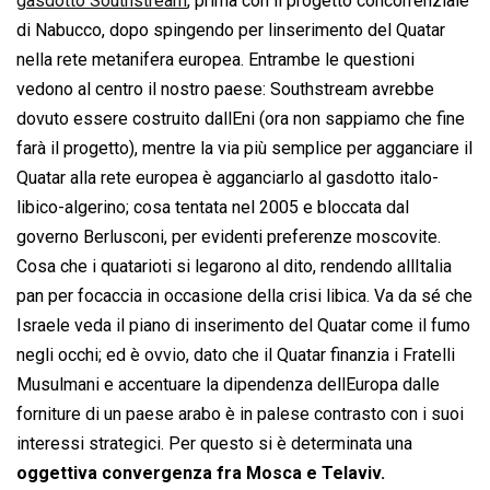
gasdotto Southstream
, prima con il progetto concorrenziale
di Nabucco, dopo spingendo per linserimento del Quatar
nella rete metanifera europea. Entrambe le questioni
vedono al centro il nostro paese: Southstream avrebbe
dovuto essere costruito dallEni (ora non sappiamo che fine
farà il progetto), mentre la via più semplice per agganciare il
Quatar alla rete europea è agganciarlo al gasdotto italo-
libico-algerino; cosa tentata nel 2005 e bloccata dal
governo Berlusconi, per evidenti preferenze moscovite.
Cosa che i quatarioti si legarono al dito, rendendo allItalia
pan per focaccia in occasione della crisi libica. Va da sé che
Israele veda il piano di inserimento del Quatar come il fumo
negli occhi; ed è ovvio, dato che il Quatar finanzia i Fratelli
Musulmani e accentuare la dipendenza dellEuropa dalle
forniture di un paese arabo è in palese contrasto con i suoi
interessi strategici. Per questo si è determinata una
oggettiva convergenza fra Mosca e Telaviv.