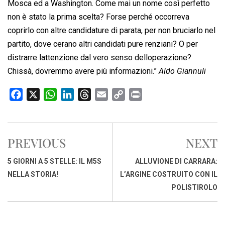
Mosca ed a Washington. Come mai un nome così perfetto
non è stato la prima scelta? Forse perché occorreva
coprirlo con altre candidature di parata, per non bruciarlo nel
partito, dove cerano altri candidati pure renziani? O per
distrarre lattenzione dal vero senso delloperazione?
Chissà, dovremmo avere più informazioni.”
Aldo Giannuli
F
X
W
L
T
E
C
P
a
h
i
h
m
o
r
c
a
n
r
a
p
i
e
t
k
e
i
y
n
PREVIOUS
NEXT
b
s
e
a
l
L
t
o
A
d
d
i
5 GIORNI A 5 STELLE: IL M5S
ALLUVIONE DI CARRARA:
o
p
I
s
n
NELLA STORIA!
L’ARGINE COSTRUITO CON IL
k
p
n
k
POLISTIROLO