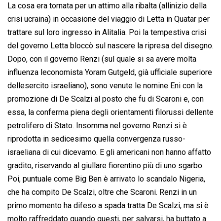
La cosa era tornata per un attimo alla ribalta (allinizio della
crisi ucraina) in occasione del viaggio di Letta in Quatar per
trattare sul loro ingresso in Alitalia. Poi la tempestiva crisi
del governo Letta bloccò sul nascere la ripresa del disegno.
Dopo, con il governo Renzi (sul quale si sa avere molta
influenza leconomista Yoram Gutgeld, già ufficiale superiore
dellesercito israeliano), sono venute le nomine Eni con la
promozione di De Scalzi al posto che fu di Scaroni e, con
essa, la conferma piena degli orientamenti filorussi dellente
petrolifero di Stato. Insomma nel governo Renzi si è
riprodotta in sedicesimo quella convergenza russo-
israeliana di cui dicevamo. E gli americani non hanno affatto
gradito, riservando al giullare fiorentino più di uno sgarbo.
Poi, puntuale come Big Ben è arrivato lo scandalo Nigeria,
che ha compito De Scalzi, oltre che Scaroni. Renzi in un
primo momento ha difeso a spada tratta De Scalzi, ma si è
molto raffreddato quando questi, per salvarsi, ha buttato a