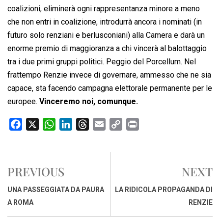
coalizioni, eliminerà ogni rappresentanza minore a meno
che non entri in coalizione, introdurrà ancora i nominati (in
futuro solo renziani e berlusconiani) alla Camera e darà un
enorme premio di maggioranza a chi vincerà al balottaggio
tra i due primi gruppi politici. Peggio del Porcellum. Nel
frattempo Renzie invece di governare, ammesso che ne sia
capace, sta facendo campagna elettorale permanente per le
europee.
Vinceremo noi, comunque.
F
X
W
L
T
E
C
P
a
h
i
h
m
o
r
c
a
n
r
a
p
i
e
t
k
e
i
y
n
PREVIOUS
NEXT
b
s
e
a
l
L
t
o
A
d
d
i
UNA PASSEGGIATA DA PAURA
LA RIDICOLA PROPAGANDA DI
o
p
I
s
n
A ROMA
RENZIE
k
p
n
k