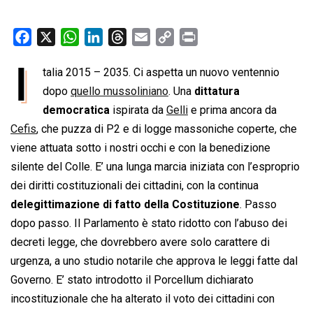
F
X
W
L
T
E
C
P
a
h
i
h
m
o
r
I
talia 2015 – 2035. Ci aspetta un nuovo ventennio
c
a
n
r
a
p
i
e
dopo
quello mussoliniano
t
k
e
i
. Una
y
dittatura
n
b
s
e
a
l
L
t
democratica
ispirata da
Gelli
e prima ancora da
o
A
d
d
i
Cefis
, che puzza di P2 e di logge massoniche coperte, che
o
p
I
s
n
viene attuata sotto i nostri occhi e con la benedizione
k
p
n
k
silente del Colle. E’ una lunga marcia iniziata con l’esproprio
dei diritti costituzionali dei cittadini, con la continua
delegittimazione di fatto della Costituzione
. Passo
dopo passo. Il Parlamento è stato ridotto con l’abuso dei
decreti legge, che dovrebbero avere solo carattere di
urgenza, a uno studio notarile che approva le leggi fatte dal
Governo. E’ stato introdotto il Porcellum dichiarato
incostituzionale che ha alterato il voto dei cittadini con