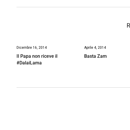
k
p
n
k
R
Dicembre 16, 2014
Aprile 4, 2014
Il Papa non riceve il
Basta Zam
#DalaiLama