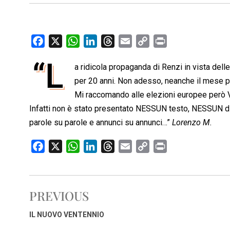
F
X
W
L
T
E
C
P
a
h
i
h
m
o
r
“L
a ridicola propaganda di Renzi in vista dell
c
a
n
r
a
p
i
e
per 20 anni. Non adesso, neanche il mese p
t
k
e
i
y
n
b
s
e
a
l
L
t
Mi raccomando alle elezioni europee però V
o
A
d
d
i
Infatti non è stato presentato NESSUN testo, NESSUN d
o
p
I
s
n
parole su parole e annunci su annunci…”
Lorenzo M.
k
p
n
k
F
X
W
L
T
E
C
P
a
h
i
h
m
o
r
c
a
n
r
a
p
i
e
t
k
e
i
y
n
PREVIOUS
b
s
e
a
l
L
t
o
A
d
d
i
IL NUOVO VENTENNIO
o
p
I
s
n