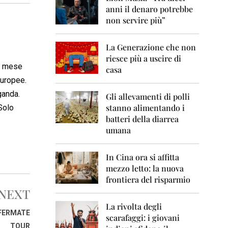
0
anni il denaro potrebbe
6
non servire più”
2
0
La Generazione che non
0
7
riesce più a uscire di
al mese
casa
2
Europee.
0
ganda.
0
Gli allevamenti di polli
8
stanno alimentando i
Solo
batteri della diarrea
2
umana
0
0
9
In Cina ora si affitta
mezzo letto: la nuova
2
frontiera del risparmio
0
1
NEXT
0
La rivolta degli
IFERMATE
scarafaggi: i giovani
2
TOUR