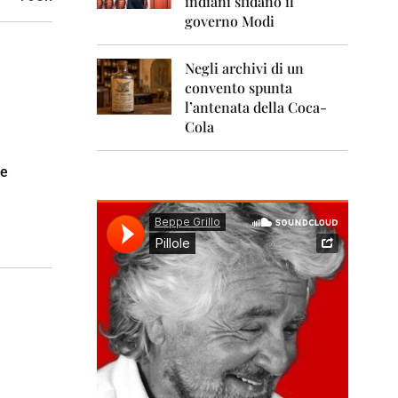
indiani sfidano il
0
1
governo Modi
1
Negli archivi di un
2
0
convento spunta
1
l’antenata della Coca-
2
Cola
2
0
le
1
3
2
0
1
4
2
0
1
5
2