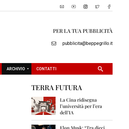
PER LA TUA PUBBLICITÀ
pubblicita@beppegrillo.it
ARCHIVIO
CONTATTI
TERRA FUTURA
2
0
La Cina ridisegna
0
l’università per l’era
5
dell’IA
2
0
Elon Musk: “Tra dieci