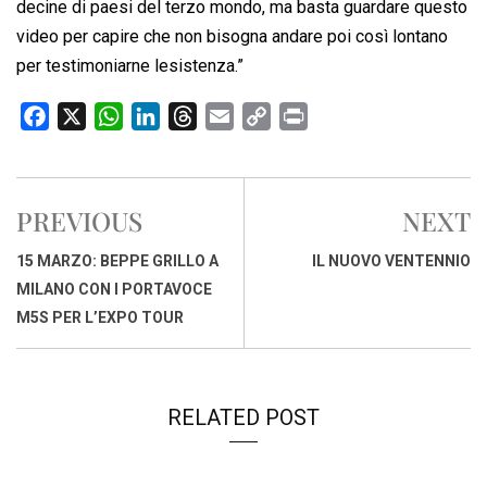
decine di paesi del terzo mondo, ma basta guardare questo
video per capire che non bisogna andare poi così lontano
per testimoniarne lesistenza.”
F
X
W
L
T
E
C
P
a
h
i
h
m
o
r
c
a
n
r
a
p
i
e
t
k
e
i
y
n
PREVIOUS
NEXT
b
s
e
a
l
L
t
o
A
d
d
i
15 MARZO: BEPPE GRILLO A
IL NUOVO VENTENNIO
o
p
I
s
n
MILANO CON I PORTAVOCE
k
p
n
k
M5S PER L’EXPO TOUR
RELATED POST