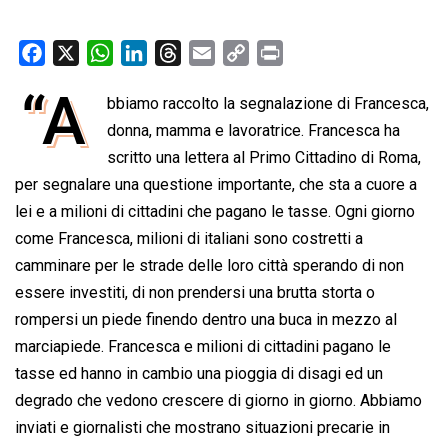
F
X
W
L
T
E
C
P
a
h
i
h
m
o
r
“A
bbiamo raccolto la segnalazione di Francesca,
c
a
n
r
a
p
i
e
donna, mamma e lavoratrice. Francesca ha
t
k
e
i
y
n
b
s
e
a
l
L
t
scritto una lettera al Primo Cittadino di Roma,
o
A
d
d
i
per segnalare una questione importante, che sta a cuore a
o
p
I
s
n
lei e a milioni di cittadini che pagano le tasse. Ogni giorno
k
p
n
k
come Francesca, milioni di italiani sono costretti a
camminare per le strade delle loro città sperando di non
essere investiti, di non prendersi una brutta storta o
rompersi un piede finendo dentro una buca in mezzo al
marciapiede. Francesca e milioni di cittadini pagano le
tasse ed hanno in cambio una pioggia di disagi ed un
degrado che vedono crescere di giorno in giorno. Abbiamo
inviati e giornalisti che mostrano situazioni precarie in