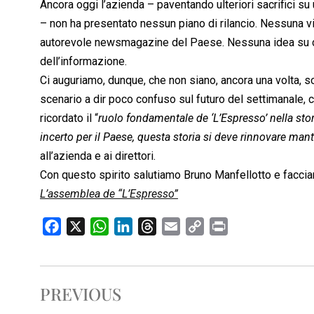
Ancora oggi l’azienda – paventando ulteriori sacrifici su
– non ha presentato nessun piano di rilancio. Nessuna vis
autorevole newsmagazine del Paese. Nessuna idea su co
dell’informazione.
Ci auguriamo, dunque, che non siano, ancora una volta, solo 
scenario a dir poco confuso sul futuro del settimanale, 
ricordato il “
ruolo fondamentale de ‘L’Espresso’ nella stor
incerto per il Paese, questa storia si deve rinnovare man
all’azienda e ai direttori.
Con questo spirito salutiamo Bruno Manfellotto e facciam
L’assemblea de “L’Espresso”
F
X
W
L
T
E
C
P
a
h
i
h
m
o
r
c
a
n
r
a
p
i
e
t
k
e
i
y
n
PREVIOUS
b
s
e
a
l
L
t