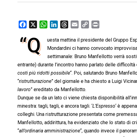
F
X
W
L
T
E
C
P
a
h
i
h
m
o
r
“Q
uesta mattina il presidente del Gruppo Es
c
a
n
r
a
p
i
e
Mondardini ci hanno convocato improvvisam
t
k
e
i
y
n
b
s
e
a
l
L
t
settimanale: Bruno Manfellotto verrà sostitu
o
A
d
d
i
entrante) durante l’incontro hanno parlato delle difficolt
o
p
I
s
n
costi più ridotti possibile
“. Poi, salutando Bruno Manfello
k
p
n
k
“
ristrutturazione
” del giornale e ha chiesto a Luigi Vicina
lavoro
” ereditato da Manfellotto.
Dunque se da un lato ci viene chiesta disponibilità all’i
minestra: tagli, tagli, e ancora tagli. ‘
L’Espresso
‘ è appena
colleghi. Una ristrutturazione presentata come premessa a
Manfellotto, addirittura, ha evidenziato che lo stato di c
“
all’ordinaria amministrazione
“, quando invece il panoram