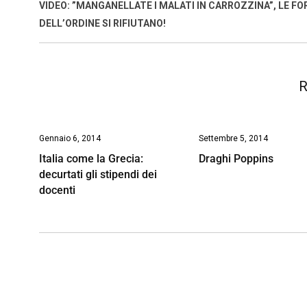
o
A
d
d
i
VIDEO: ”MANGANELLATE I MALATI IN CARROZZINA”, LE FO
o
p
I
s
n
DELL’ORDINE SI RIFIUTANO!
k
p
n
k
R
Gennaio 6, 2014
Settembre 5, 2014
Italia come la Grecia:
Draghi Poppins
decurtati gli stipendi dei
docenti