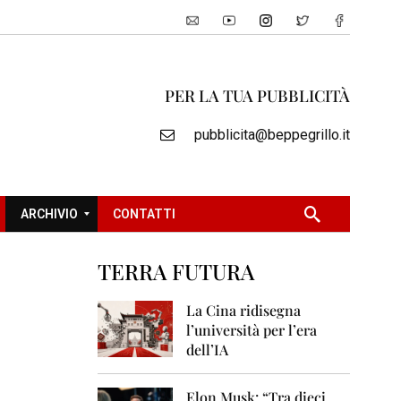
PER LA TUA PUBBLICITÀ
pubblicita@beppegrillo.it
ARCHIVIO
CONTATTI
TERRA FUTURA
2
0
La Cina ridisegna
0
l’università per l’era
5
dell’IA
2
0
Elon Musk: “Tra dieci