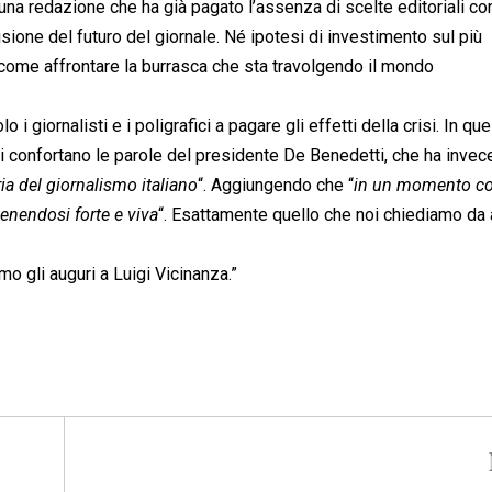
 una redazione che ha già pagato l’assenza di scelte editoriali co
ione del futuro del giornale. Né ipotesi di investimento sul più
me affrontare la burrasca che sta travolgendo il mondo
i giornalisti e i poligrafici a pagare gli effetti della crisi. In qu
ci confortano le parole del presidente De Benedetti, che ha invec
ia del giornalismo italiano
“. Aggiungendo che “
in un momento co
tenendosi forte e viva
“. Esattamente quello che noi chiediamo da 
o gli auguri a Luigi Vicinanza.”