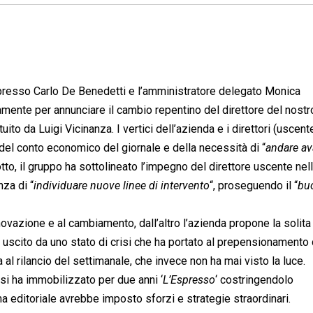
presso Carlo De Benedetti e l’amministratore delegato Monica
ente per annunciare il cambio repentino del direttore del nostr
ito da Luigi Vicinanza. I vertici dell’azienda e i direttori (uscent
à del conto economico del giornale e della necessità di “
andare av
tto, il gruppo ha sottolineato l’impegno del direttore uscente nel
nza di “
individuare nuove linee di intervento
“, proseguendo il “
bu
nnovazione e al cambiamento, dall’altro l’azienda propone la solita
 uscito da uno stato di crisi che ha portato al prepensionamento 
l rilancio del settimanale, che invece non ha mai visto la luce.
risi ha immobilizzato per due anni ‘
L’Espresso
‘ costringendolo
a editoriale avrebbe imposto sforzi e strategie straordinari.