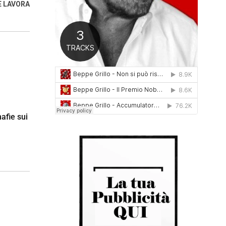
E LAVORA
0
1
6
mafie sui