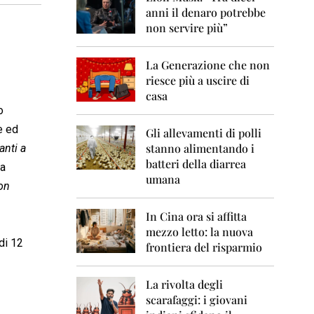
0
anni il denaro potrebbe
6
non servire più”
2
0
La Generazione che non
0
7
riesce più a uscire di
casa
2
o
0
e ed
0
Gli allevamenti di polli
8
stanno alimentando i
anti a
batteri della diarrea
la
2
umana
0
on
0
9
In Cina ora si affitta
mezzo letto: la nuova
2
di 12
frontiera del risparmio
0
1
0
La rivolta degli
scarafaggi: i giovani
2