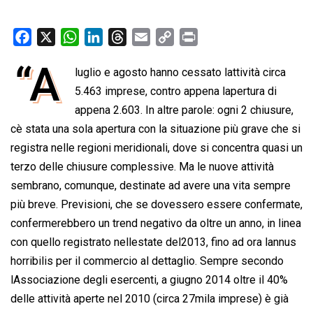
F
X
W
L
T
E
C
P
a
h
i
h
m
o
r
“A
luglio e agosto hanno cessato lattività circa
c
a
n
r
a
p
i
e
5.463 imprese, contro appena lapertura di
t
k
e
i
y
n
b
s
e
a
l
L
t
appena 2.603. In altre parole: ogni 2 chiusure,
o
A
d
d
i
cè stata una sola apertura con la situazione più grave che si
o
p
I
s
n
registra nelle regioni meridionali, dove si concentra quasi un
k
p
n
k
terzo delle chiusure complessive. Ma le nuove attività
sembrano, comunque, destinate ad avere una vita sempre
più breve. Previsioni, che se dovessero essere confermate,
confermerebbero un trend negativo da oltre un anno, in linea
con quello registrato nellestate del2013, fino ad ora lannus
horribilis per il commercio al dettaglio. Sempre secondo
lAssociazione degli esercenti, a giugno 2014 oltre il 40%
delle attività aperte nel 2010 (circa 27mila imprese) è già