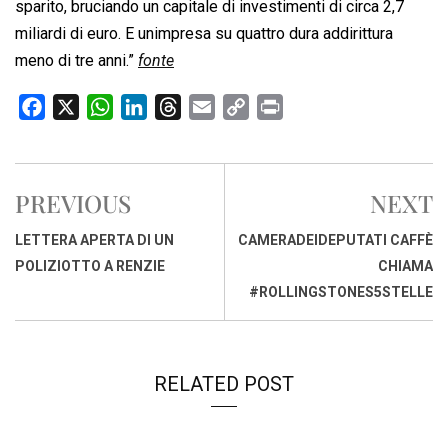
sparito, bruciando un capitale di investimenti di circa 2,7
miliardi di euro. E unimpresa su quattro dura addirittura
meno di tre anni.”
fonte
F
X
W
L
T
E
C
P
a
h
i
h
m
o
r
c
a
n
r
a
p
i
e
t
k
e
i
y
n
PREVIOUS
NEXT
b
s
e
a
l
L
t
o
A
d
d
i
LETTERA APERTA DI UN
CAMERADEIDEPUTATI CAFFÈ
o
p
I
s
n
POLIZIOTTO A RENZIE
CHIAMA
k
p
n
k
#ROLLINGSTONES5STELLE
RELATED POST