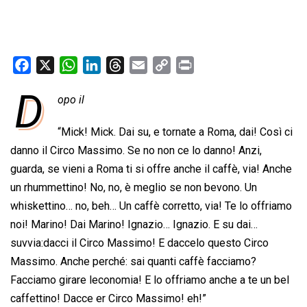
F
X
W
L
T
E
C
P
a
h
i
h
m
o
r
D
opo il
c
a
n
r
a
p
i
e
t
k
e
i
y
n
“Mick! Mick. Dai su, e tornate a Roma, dai! Così ci
b
s
e
a
l
L
t
danno il Circo Massimo. Se no non ce lo danno! Anzi,
o
A
d
d
i
guarda, se vieni a Roma ti si offre anche il caffè, via! Anche
o
p
I
s
n
un rhummettino! No, no, è meglio se non bevono. Un
k
p
n
k
whiskettino… no, beh… Un caffè corretto, via! Te lo offriamo
noi! Marino! Dai Marino! Ignazio… Ignazio. E su dai…
suvvia:dacci il Circo Massimo! E daccelo questo Circo
Massimo. Anche perché: sai quanti caffè facciamo?
Facciamo girare leconomia! E lo offriamo anche a te un bel
caffettino! Dacce er Circo Massimo! eh!”