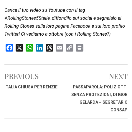
Carica il tuo video su Youtube con il tag
#RollingStones5Stelle
, diffondilo sui social e segnalalo ai
Rolling Stones sulla loro
pagina Facebook
e sul loro
profilo
Twitter
! Ci vediamo a ottobre (con i Rolling Stones?)
F
X
W
L
T
E
C
P
a
h
i
h
m
o
r
c
a
n
r
a
p
i
e
t
k
e
i
y
n
PREVIOUS
NEXT
b
s
e
a
l
L
t
o
A
d
d
i
ITALIA CHIUSA PER RENZIE
PASSAPAROLA: POLIZIOTTI
o
p
I
s
n
SENZA PROTEZIONI, DI IGOR
k
p
n
k
GELARDA – SEGRETARIO
CONSAP