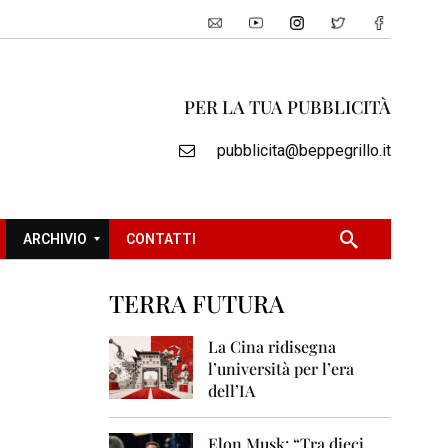
PER LA TUA PUBBLICITÀ
pubblicita@beppegrillo.it
ARCHIVIO
CONTATTI
TERRA FUTURA
2
0
La Cina ridisegna
0
l’università per l’era
5
dell’IA
2
0
Elon Musk: “Tra dieci