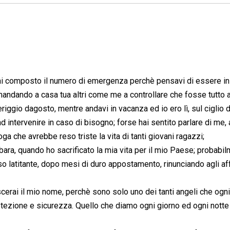
hai composto il numero di emergenza perchè pensavi di essere in
, mandando a casa tua altri come me a controllare che fosse tutto 
riggio dagosto, mentre andavi in vacanza ed io ero lì, sul ciglio d
ad intervenire in caso di bisogno; forse hai sentito parlare di me, 
ga che avrebbe reso triste la vita di tanti giovani ragazzi;
bara, quando ho sacrificato la mia vita per il mio Paese; probabi
oso latitante, dopo mesi di duro appostamento, rinunciando agli aff
erai il mio nome, perchè sono solo uno dei tanti angeli che ogni
 protezione e sicurezza. Quello che diamo ogni giorno ed ogni nott