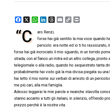
F
X
W
L
T
E
C
P
a
h
i
h
m
o
r
“C
aro Renzi,
c
a
n
r
a
p
i
e
forse hai già sentito la mia voce quando 
t
k
e
i
y
n
b
s
e
a
l
L
t
pericolo: era notte ed io ti ho rassicurato
o
A
d
d
i
forse hai già incrociato il mio sguardo, in un torrido pome
o
p
I
s
n
strada, con al fianco un mitra ed un altro collega, pronto 
k
p
n
k
telegiornale o alla radio, quando ho sequestrato tanta dro
probabilmente hai visto già la mia divisa piegata su una 
hai letto il mio nome sui verbali di arresto di un pericol
me più cari, alla mia famiglia.
Adesso leggerai le mie parole e neanche stavolta conosc
stanno accanto a tutti gli italiani, in silenzio, offrendo
prezzo perchè è la nostra vita.