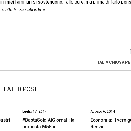
 i miei familiari si sostengono, fallo pure, ma prima di farlo pen
e alle forze dellordine
ITALIA CHIUSA PE
ELATED POST
Luglio 17, 2014
Agosto 6, 2014
sastri
#BastaSoldiAiGiornali: la
Economia: il vero g
proposta M5S in
Renzie