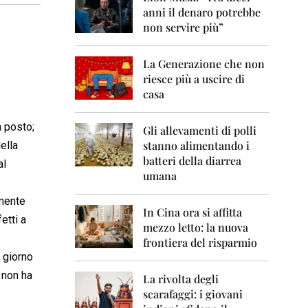
0
anni il denaro potrebbe
6
non servire più”
2
0
La Generazione che non
0
7
riesce più a uscire di
casa
2
0
a posto;
0
Gli allevamenti di polli
8
stanno alimentando i
ella
batteri della diarrea
al
2
umana
0
0
lmente
9
In Cina ora si affitta
etti a
mezzo letto: la nuova
2
frontiera del risparmio
0
 giorno
1
0
e non ha
La rivolta degli
scarafaggi: i giovani
2