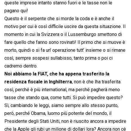
queste imprese intanto stanno fuori e le tasse non le
pagano qui!
Questo è il serpente che si morde la coda e è anche il
motivo per cui è così difficile uscire da questa situazione. Il
momento in cui la Svizzera o il Lussemburgo smettono di
fare quello che fanno sono rovinati! Il primo che si muove è
morto, quindi o si fa un’ operazione tutt’ insieme o si rimane
così, sempre sospesi sullabisso, tanto prima o poi ci
cadremo dentro.
Noi abbiamo la FIAT, che ha appena trasferito la
residenza fiscale in Inghilterra
, non è che lha trasferita
così, perché è più international, ma perché pagherà meno
tasse che stando qua, come tutti. Si può impedire questo?
Sì, cambiando le leggi, siamo sempre allo stesso punto,
però, perché Obama, luomo più potente del mondo, il
Presidente degli Stati Uniti, non è riuscito ancora a impedire
che la Apple gli rubi un milione di dollari lora? Ancora non cè