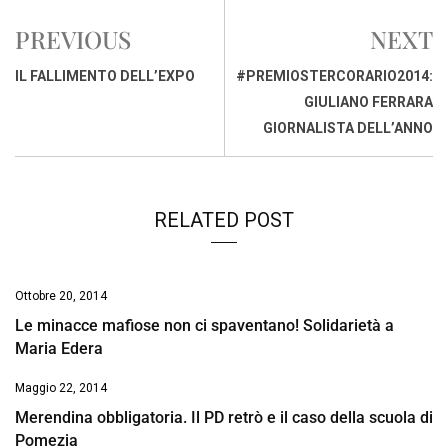
e
t
k
e
i
y
n
PREVIOUS
NEXT
b
s
e
a
l
L
t
o
A
d
d
i
IL FALLIMENTO DELL’EXPO
#PREMIOSTERCORARIO2014:
o
p
I
s
n
GIULIANO FERRARA
k
p
n
k
GIORNALISTA DELL’ANNO
RELATED POST
Ottobre 20, 2014
Le minacce mafiose non ci spaventano! Solidarietà a
Maria Edera
Maggio 22, 2014
Merendina obbligatoria. Il PD retrò e il caso della scuola di
Pomezia