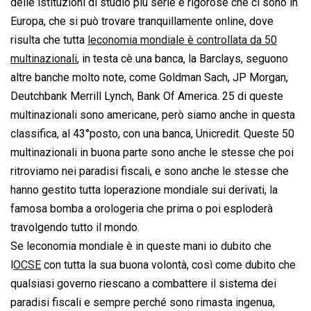
delle istituzioni di studio più serie e rigorose che ci sono in
Europa, che si può trovare tranquillamente online, dove
risulta che tutta
leconomia mondiale è controllata da 50
multinazionali
, in testa cè una banca, la Barclays, seguono
altre banche molto note, come Goldman Sach, JP Morgan,
Deutchbank Merrill Lynch, Bank Of America. 25 di queste
multinazionali sono americane, però siamo anche in questa
classifica, al 43°posto, con una banca, Unicredit. Queste 50
multinazionali in buona parte sono anche le stesse che poi
ritroviamo nei paradisi fiscali, e sono anche le stesse che
hanno gestito tutta loperazione mondiale sui derivati, la
famosa bomba a orologeria che prima o poi esploderà
travolgendo tutto il mondo.
Se leconomia mondiale è in queste mani io dubito che
l
OCSE
con tutta la sua buona volontà, così come dubito che
qualsiasi governo riescano a combattere il sistema dei
paradisi fiscali e sempre perché sono rimasta ingenua,