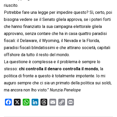
riuscito.
Potrebbe fare una legge per impedire questo? Sì, certo, poi
bisogna vedere se il Senato gliela approva, se i poteri forti
che hanno finanziato la sua campagna elettorale gliela
approvano, senza contare che ha in casa quattro paradisi
fiscali: il Delaware, il Wyoming, il Nevada e la Florida,
paradisi fiscali blindatissimi e che attirano società, capitali
offshore da tutto il resto del mondo.
La questione è complessa e il problema è sempre lo
stesso:
chi controlla il denaro controlla il mondo
, la
politica di fronte a questo è totalmente impotente. Io mi
auguro sempre che ci sia un primato della politica sui soldi,
ma ancora non lho visto.”
Nunzia Penelope
F
X
W
L
T
E
C
P
a
h
i
h
m
o
r
c
a
n
r
a
p
i