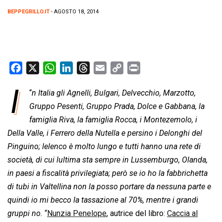
BEPPEGRILLO.IT
- AGOSTO 18, 2014
F
X
W
L
T
E
C
P
a
h
i
h
m
o
r
I
“
n Italia gli Agnelli, Bulgari, Delvecchio, Marzotto,
c
a
n
r
a
p
i
e
Gruppo Pesenti, Gruppo Prada, Dolce e Gabbana, la
t
k
e
i
y
n
b
s
e
a
l
L
t
famiglia Riva, la famiglia Rocca, i Montezemolo, i
o
A
d
d
i
Della Valle, i Ferrero della Nutella e persino i Delonghi del
o
p
I
s
n
Pinguino; lelenco è molto lungo e tutti hanno una rete di
k
p
n
k
società, di cui lultima sta sempre in Lussemburgo, Olanda,
in paesi a fiscalità privilegiata; però se io ho la fabbrichetta
di tubi in Valtellina non la posso portare da nessuna parte e
quindi io mi becco la tassazione al 70%, mentre i grandi
gruppi no.
“
Nunzia Penelope
, autrice del libro:
Caccia al