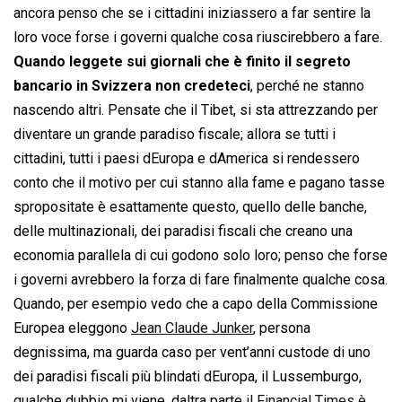
ancora penso che se i cittadini iniziassero a far sentire la
loro voce forse i governi qualche cosa riuscirebbero a fare.
Quando leggete sui giornali che è finito il segreto
bancario in Svizzera non credeteci
, perché ne stanno
nascendo altri. Pensate che il Tibet, si sta attrezzando per
diventare un grande paradiso fiscale; allora se tutti i
cittadini, tutti i paesi dEuropa e dAmerica si rendessero
conto che il motivo per cui stanno alla fame e pagano tasse
spropositate è esattamente questo, quello delle banche,
delle multinazionali, dei paradisi fiscali che creano una
economia parallela di cui godono solo loro; penso che forse
i governi avrebbero la forza di fare finalmente qualche cosa.
Quando, per esempio vedo che a capo della Commissione
Europea eleggono
Jean Claude Junker
, persona
degnissima, ma guarda caso per vent’anni custode di uno
dei paradisi fiscali più blindati dEuropa, il Lussemburgo,
qualche dubbio mi viene, daltra parte
il Financial Times è