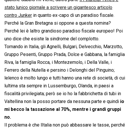
stato lunico giornale a scrivere un gigantesco articolo
contro Junker
in quanto ex-capo di un paradiso fiscale.
Perché la Gran Bretagna si oppone a questa nomina?
Perché lei è laltro grandioso paradiso fiscale europeo! Poi
uno dice che esiste la sindrome del complotto.
Tornando in Italia, gli Agnelli, Bulgari, Delvecchio, Marzotto,
Gruppo Pesenti, Gruppo Prada, Dolce e Gabbana, la famiglia
Riva, la famiglia Rocca, i Montezemolo, i Della Valle, i
Ferrero della Nutella e persino i Delonghi del Pinguino;
lelenco è molto lungo e tutti hanno una rete di società, di cui
lultima sta sempre in Lussemburgo, Olanda, in paesi a
fiscalità privilegiata; però se io ho la fabbrichetta di tubi in
Valtellina non la posso portare da nessuna parte e quindi
io
mi becco la tassazione al 70%, mentre i grandi gruppi
no.
Il problema è che lItalia non può abbassare le tasse, perché