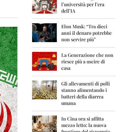
0
l’università per l’era
6
dell’IA
2
0
Elon Musk: “Tra dieci
0
anni il denaro potrebbe
7
non servire più”
2
0
La Generazione che non
0
8
riesce più a uscire di
casa
2
0
0
Gli allevamenti di polli
9
stanno alimentando i
batteri della diarrea
2
umana
0
1
0
In Cina ora si affitta
mezzo letto: la nuova
2
frontiera del risparmio