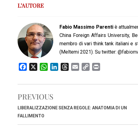
L’AUTORE
Fabio Massimo Parenti
è attualmen
China Foreign Affairs University, Be
membro di vari think tank italiani e st
(Meltemi 2021). Su twitter:
@fabiom
F
X
W
L
T
E
C
P
a
h
i
h
m
o
r
c
a
n
r
a
p
i
e
t
k
e
i
y
n
PREVIOUS
b
s
e
a
l
L
t
o
A
d
d
i
LIBERALIZZAZIONE SENZA REGOLE: ANATOMIA DI UN
o
p
I
s
n
FALLIMENTO
k
p
n
k