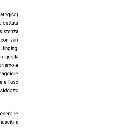
ategico)
a dettata
esistenza
 con vari
 Jinping.
in quella
tarismo e
maggiore
e e l’uso
osiddetto
tenere le
iusciti a