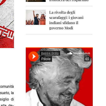
0
1
1
La rivolta degli
scarafaggi: i giovani
2
0
indiani sfidano il
1
governo Modi
2
2
0
1
3
2
0
1
4
2
 comunità
0
1
sueto, la
5
iglio di
alla de-
2