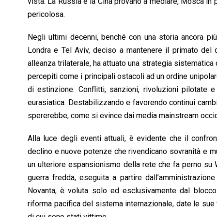
vista. La Russia e la Cina provano a mediare, Mosca in p
pericolosa.
Negli ultimi decenni, benché con una storia ancora più
Londra e Tel Aviv, deciso a mantenere il primato del 
alleanza trilaterale, ha attuato una strategia sistemati
percepiti come i principali ostacoli ad un ordine unipola
di estinzione. Conflitti, sanzioni, rivoluzioni pilotate
eurasiatica. Destabilizzando e favorendo continui cambi d
spererebbe, come si evince dai media mainstream occide
Alla luce degli eventi attuali, è evidente che il confr
declino e nuove potenze che rivendicano sovranità e m
un ulteriore espansionismo della rete che fa perno su 
guerra fredda, eseguita a partire dall’amministrazione
Novanta, è voluta solo ed esclusivamente dal blocco o
riforma pacifica del sistema internazionale, date le sue
di cui sono stati vittime.