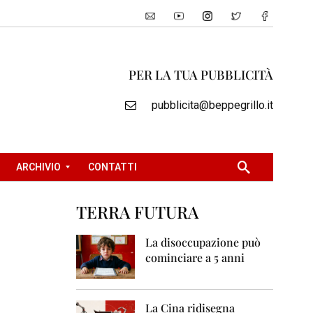
PER LA TUA PUBBLICITÀ
pubblicita@beppegrillo.it
ARCHIVIO
CONTATTI
TERRA FUTURA
2
0
La disoccupazione può
0
cominciare a 5 anni
5
2
0
La Cina ridisegna