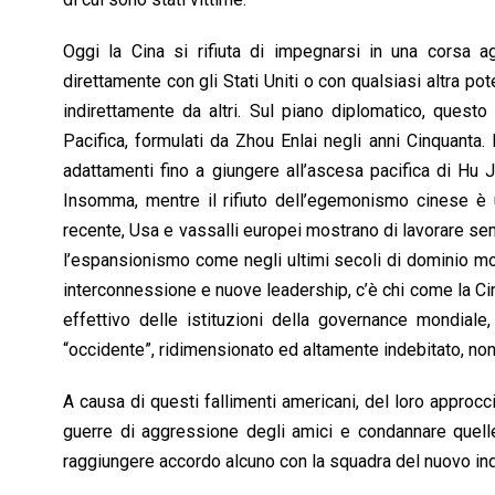
Oggi la Cina si rifiuta di impegnarsi in una corsa ag
direttamente con gli Stati Uniti o con qualsiasi altra po
indirettamente da altri. Sul piano diplomatico, quest
Pacifica, formulati da Zhou Enlai negli anni Cinquanta. 
adattamenti fino a giungere all’ascesa pacifica di Hu 
Insomma, mentre il rifiuto dell’egemonismo cinese è u
recente, Usa e vassalli europei mostrano di lavorare semp
l’espansionismo come negli ultimi secoli di dominio 
interconnessione e nuove leadership, c’è chi come la Cin
effettivo delle istituzioni della governance mondiale
“occidente”, ridimensionato ed altamente indebitato, non 
A causa di questi fallimenti americani, del loro approc
guerre di aggressione degli amici e condannare quelle d
raggiungere accordo alcuno con la squadra del nuovo inq