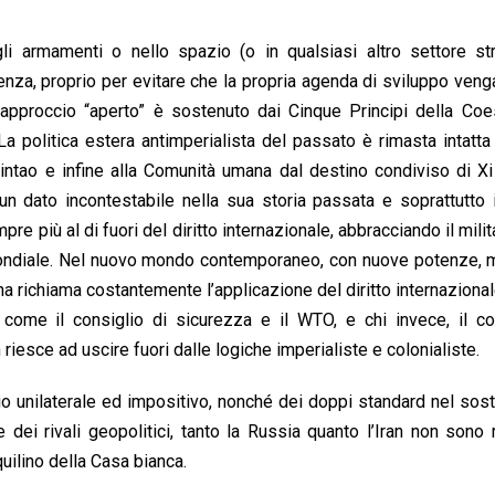
li armamenti o nello spazio (o in qualsiasi altro settore str
tenza, proprio per evitare che la propria agenda di sviluppo veng
o approccio “aperto” è sostenuto dai Cinque Principi della Co
La politica estera antimperialista del passato è rimasta intatta
Jintao e infine alla Comunità umana dal destino condiviso di Xi
n dato incontestabile nella sua storia passata e soprattutto 
re più al di fuori del diritto internazionale, abbracciando il mili
mondiale. Nel nuovo mondo contemporaneo, con nuove potenze, 
a richiama costantemente l’applicazione del diritto internazional
, come il consiglio di sicurezza e il WTO, e chi invece, il c
riesce ad uscire fuori dalle logiche imperialiste e colonialiste.
cio unilaterale ed impositivo, nonché dei doppi standard nel sos
ei rivali geopolitici, tanto la Russia quanto l’Iran non sono r
uilino della Casa bianca.