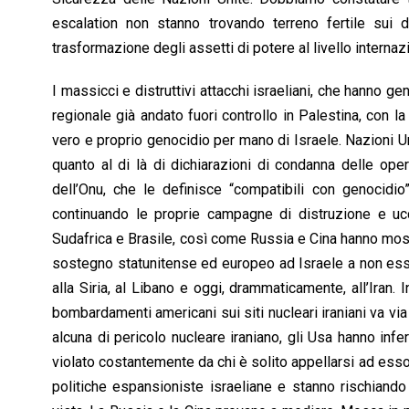
escalation non stanno trovando terreno fertile sui d
trasformazione degli assetti di potere al livello internaz
I massicci e distruttivi attacchi israeliani, che hanno ge
regionale già andato fuori controllo in Palestina, con l
vero e proprio genocidio per mano di Israele. Nazioni Un
quanto al di là di dichiarazioni di condanna delle ope
dell’Onu, che le definisce “compatibili con genocidio”
continuando le proprie campagne di distruzione e uccis
Sudafrica e Brasile, così come Russia e Cina hanno mostra
sostegno statunitense ed europeo ad Israele a non esse
alla Siria, al Libano e oggi, drammaticamente, all’Iran. 
bombardamenti americani sui siti nucleari iraniani va vi
alcuna di pericolo nucleare iraniano, gli Usa hanno infer
violato costantemente da chi è solito appellarsi ad esso 
politiche espansioniste israeliane e stanno rischiando 