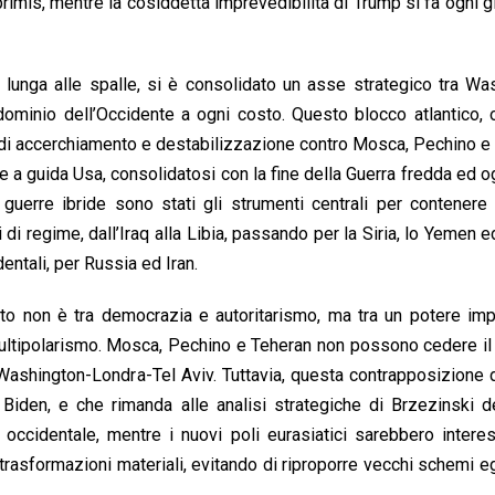
rimis, mentre la cosiddetta imprevedibilità di Trump si fa ogni g
 lunga alle spalle, si è consolidato un asse strategico tra Wa
dominio dell’Occidente a ogni costo. Questo blocco atlantico,
ca di accerchiamento e destabilizzazione contro Mosca, Pechino e
re a guida Usa, consolidatosi con la fine della Guerra fredda ed og
 e guerre ibride sono stati gli strumenti centrali per contenere
i regime, dall’Iraq alla Libia, passando per la Siria, lo Yemen e
ntali, per Russia ed Iran.
onto non è tra democrazia e autoritarismo, ma tra un potere imp
ultipolarismo. Mosca, Pechino e Teheran non possono cedere il
Washington-Londra-Tel Aviv. Tuttavia, questa contrapposizione
 Biden, e che rimanda alle analisi strategiche di Brzezinski d
ccidentale, mentre i nuovi poli eurasiatici sarebbero interes
 trasformazioni materiali, evitando di riproporre vecchi schemi 