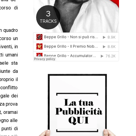
0
corso di
1
6
un quadro
 corso un
venti, in
tti umani
raele sta
giunte da
roprio il
conflitto
egale dei
nza prova
t, oramai
egno alle
 punti di