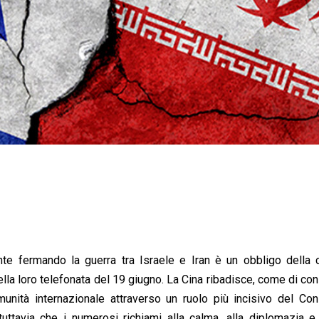
ente fermando la guerra tra Israele e Iran è un obbligo della
ella loro telefonata del 19 giugno. La Cina ribadisce, come di con
nità internazionale attraverso un ruolo più incisivo del Cons
ttavia che i numerosi richiami alla calma, alla diplomazia e 