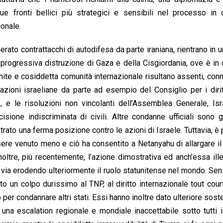
ue fronti bellici più strategici e sensibili nel processo in 
ionale.
nerato contrattacchi di autodifesa da parte iraniana, rientrano in 
a progressiva distruzione di Gaza e della Cisgiordania, ove è in
ite e cosiddetta comunità internazionale risultano assenti, conni
razioni israeliane da parte ad esempio del Consiglio per i diri
, e le risoluzioni non vincolanti dell’Assemblea Generale, Is
ione indiscriminata di civili. Altre condanne ufficiali sono 
to una ferma posizione contro le azioni di Israele. Tuttavia, è p
re venuto meno e ciò ha consentito a Netanyahu di allargare il 
Inoltre, più recentemente, l’azione dimostrativa ed anch’essa ill
a via erodendo ulteriormente il ruolo statunitense nel mondo. Se
to un colpo durissimo al TNP, al diritto internazionale tout cour
per condannare altri stati. Essi hanno inoltre dato ulteriore sost
una escalation regionale e mondiale inaccettabile sotto tutti i