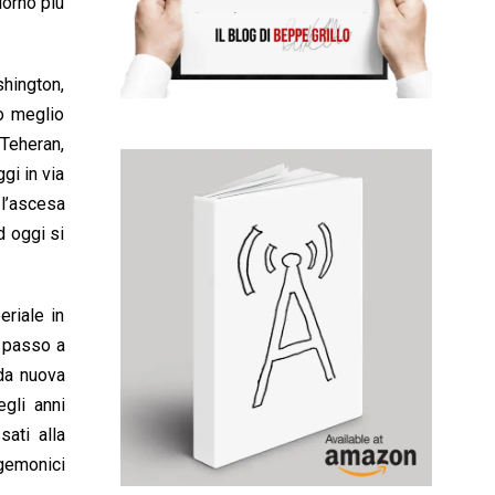
iorno più
shington,
 o meglio
 Teheran,
gi in via
 l’ascesa
d oggi si
eriale in
 passo a
 da nuova
egli anni
sati alla
egemonici