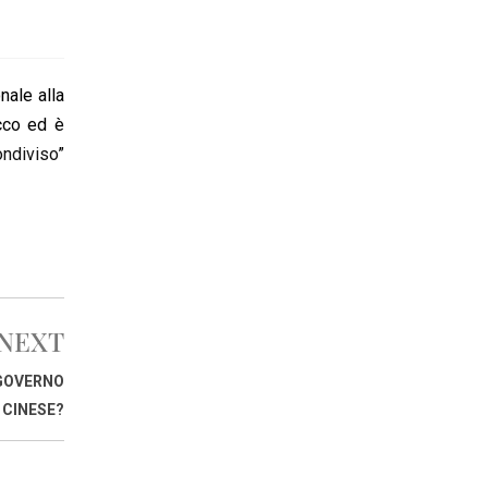
nale alla
occo ed è
ondiviso
”
NEXT
 GOVERNO
CINESE?