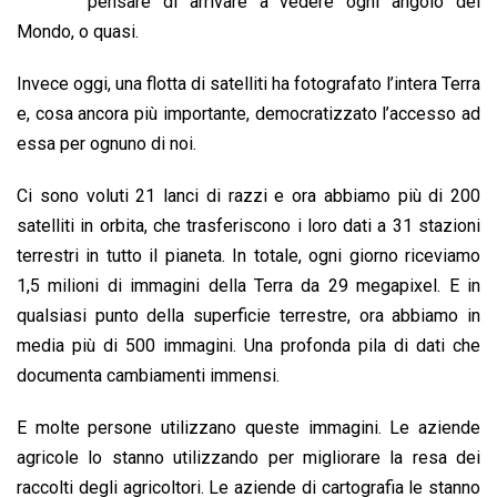
b
s
e
a
l
L
t
pensare di arrivare a vedere ogni angolo del
o
A
d
d
i
Mondo, o quasi.
o
p
I
s
n
Invece oggi, una flotta di satelliti ha fotografato l’intera Terra
k
p
n
k
e, cosa ancora più importante, democratizzato l’accesso ad
essa per ognuno di noi.
Ci sono voluti 21 lanci di razzi e ora abbiamo più di 200
satelliti in orbita, che trasferiscono i loro dati a 31 stazioni
terrestri in tutto il pianeta. In totale, ogni giorno riceviamo
1,5 milioni di immagini della Terra da 29 megapixel. E in
qualsiasi punto della superficie terrestre, ora abbiamo in
media più di 500 immagini. Una profonda pila di dati che
documenta cambiamenti immensi.
E molte persone utilizzano queste immagini. Le aziende
agricole lo stanno utilizzando per migliorare la resa dei
raccolti degli agricoltori. Le aziende di cartografia le stanno