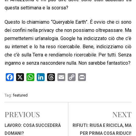
questa settimana e la scorsa?
Questo lo chiamiamo “Queryable Earth”. É ovvio che ci sono
dei confini nella privacy che non possiamo oltrepassare. Ma
permettetemi un’analogia. Google ha indicizzato ciò che c’è
su internet e lo ha reso ricercabile. Bene, indicizziamo ciò
che c’è sulla Terra e rendiamolo ricercabile. Per tutti. Senza
inganno e senza nascondere nulla. Non sarebbe fantastico?
F
X
W
L
T
E
C
P
a
h
i
h
m
o
r
c
a
n
r
a
p
i
Tag:
featured
e
t
k
e
i
y
n
b
s
e
a
l
L
t
PREVIOUS
NEXT
o
A
d
d
i
o
p
I
s
n
LAVORO: COSA SUCCEDERÀ
RIFIUTI: RIUSA E RICICLA, MA
k
p
n
k
DOMANI?
PER PRIMA COSA RIDUCI!