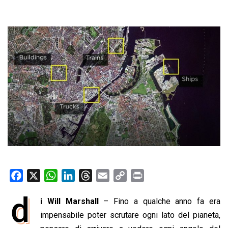
F
X
W
L
T
E
C
P
a
h
i
h
m
o
r
d
i Will Marshall
– Fino a qualche anno fa era
c
a
n
r
a
p
i
e
impensabile poter scrutare ogni lato del pianeta,
t
k
e
i
y
n