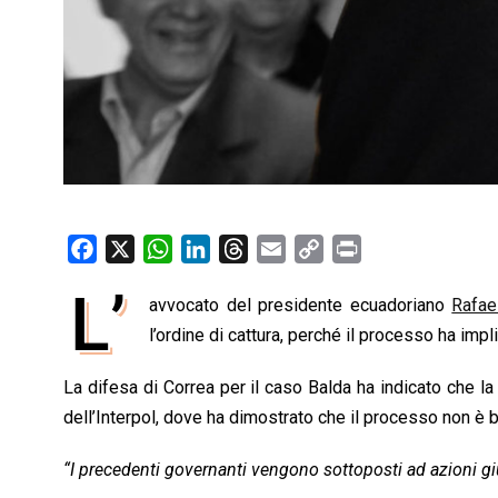
F
X
W
L
T
E
C
P
a
h
i
h
m
o
r
L’
avvocato del presidente ecuadoriano
Rafae
c
a
n
r
a
p
i
e
l’ordine di cattura, perché il processo ha impli
t
k
e
i
y
n
b
s
e
a
l
L
t
La difesa di Correa per il caso Balda ha indicato che l
o
A
d
d
i
dell’Interpol, dove ha dimostrato che il processo non è bas
o
p
I
s
n
k
p
n
k
“I precedenti governanti vengono sottoposti ad azioni giud