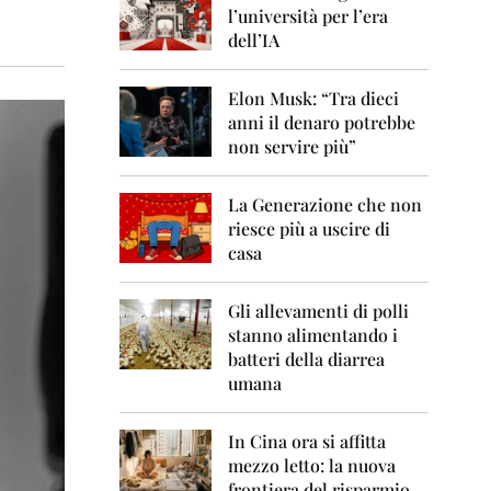
0
l’università per l’era
6
dell’IA
2
0
Elon Musk: “Tra dieci
0
anni il denaro potrebbe
7
non servire più”
2
0
La Generazione che non
0
8
riesce più a uscire di
casa
2
0
0
Gli allevamenti di polli
9
stanno alimentando i
batteri della diarrea
2
umana
0
1
0
In Cina ora si affitta
mezzo letto: la nuova
2
frontiera del risparmio