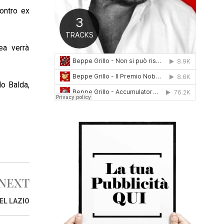
0
contro ex
1
6
ea verrà
do Balda,
NEXT
EL LAZIO