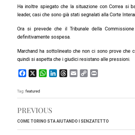
Ha inoltre spiegato che la situazione con Correa si b
leader, casi che sono già stati segnalati alla Corte Inter
Ora si prevede che il Tribunale della Commissione 
definitivamente sospesa.
Marchand ha sottolineato che non ci sono prove che co
quindi si aspetta che i giudici resistano alle pressioni.
F
X
W
L
T
E
C
P
a
h
i
h
m
o
r
c
a
n
r
a
p
i
Tag:
featured
e
t
k
e
i
y
n
b
s
e
a
l
L
t
PREVIOUS
o
A
d
d
i
o
p
I
s
n
COME TORINO STA AIUTANDO I SENZATETTO
k
p
n
k