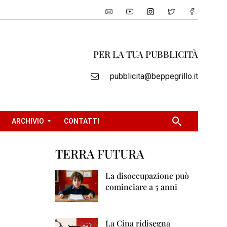
PER LA TUA PUBBLICITÀ
pubblicita@beppegrillo.it
ARCHIVIO
CONTATTI
TERRA FUTURA
2
0
La disoccupazione può
0
cominciare a 5 anni
5
2
0
La Cina ridisegna