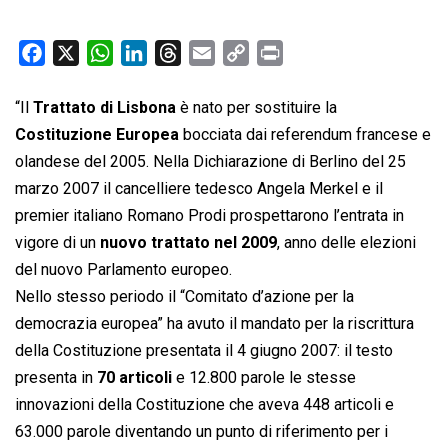
F
X
W
L
T
E
C
P
a
h
i
h
m
o
r
c
a
n
r
a
p
i
“Il
Trattato di Lisbona
è nato per sostituire la
e
t
k
e
i
y
n
Costituzione Europea
bocciata dai referendum francese e
b
s
e
a
l
L
t
olandese del 2005. Nella Dichiarazione di Berlino del 25
o
A
d
d
i
marzo 2007 il cancelliere tedesco Angela Merkel e il
o
p
I
s
n
premier italiano Romano Prodi prospettarono l’entrata in
k
p
n
k
vigore di un
nuovo trattato nel 2009
, anno delle elezioni
del nuovo Parlamento europeo.
Nello stesso periodo il “Comitato d’azione per la
democrazia europea” ha avuto il mandato per la riscrittura
della Costituzione presentata il 4 giugno 2007: il testo
presenta in
70 articoli
e 12.800 parole le stesse
innovazioni della Costituzione che aveva 448 articoli e
63.000 parole diventando un punto di riferimento per i