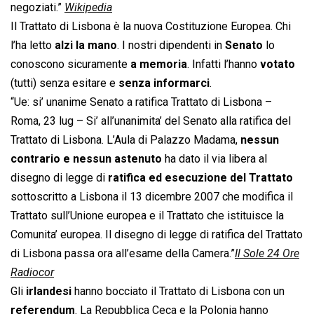
negoziati.”
Wikipedia
Il Trattato di Lisbona è la nuova Costituzione Europea. Chi
l’ha letto
alzi la mano
. I nostri dipendenti in
Senato
lo
conoscono sicuramente
a memoria
. Infatti l’hanno
votato
(tutti) senza esitare e
senza informarci
.
“Ue: si’ unanime Senato a ratifica Trattato di Lisbona –
Roma, 23 lug – Si’ all’unanimita’ del Senato alla ratifica del
Trattato di Lisbona. L’Aula di Palazzo Madama,
nessun
contrario e nessun astenuto
ha dato il via libera al
disegno di legge di
ratifica ed esecuzione del Trattato
sottoscritto a Lisbona il 13 dicembre 2007 che modifica il
Trattato sull’Unione europea e il Trattato che istituisce la
Comunita’ europea. Il disegno di legge di ratifica del Trattato
di Lisbona passa ora all’esame della Camera.”
Il Sole 24 Ore
Radiocor
Gli
irlandesi
hanno bocciato il Trattato di Lisbona con un
referendum
. La Repubblica Ceca e la Polonia hanno