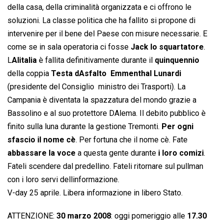
della casa, della criminalità organizzata e ci offrono le
soluzioni. La classe politica che ha fallito si propone di
intervenire per il bene del Paese con misure necessarie. E
come se in sala operatoria ci fosse
Jack lo squartatore
.
L
Alitalia
è fallita definitivamente durante il
quinquennio
della coppia
Testa dAsfalto

Emmenthal Lunardi
(presidente del Consiglio  ministro dei Trasporti). La
Campania è diventata la spazzatura del mondo grazie a
Bassolino e al suo protettore DAlema. Il debito pubblico è
finito sulla luna durante la gestione Tremonti.
Per ogni
sfascio il nome cè
. Per fortuna che il nome cè. Fate
abbassare la voce
a questa gente durante
i loro comizi
.
Fateli scendere dal predellino. Fateli ritornare sul pullman
con i loro servi dellinformazione.
V-day 25 aprile. Libera informazione in libero Stato.
ATTENZIONE:
30 marzo 2008
: oggi pomeriggio alle
17.30