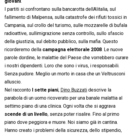
giovani
.
I partiti si confrontano sulla bancarotta dellAlitalia, sul
fallimento di Malpensa, sulla catastrofe dei rifiuti tossici in
Campania, sul crollo del turismo, sulle mozzarelle di bufala
radioattive, sullimigrazione senza controllo, sullo sfascio
della giustizia, sul debito pubblico, sulla mafia. Questo
ricorderemo della
campagna elettorale 2008
. Le nuove
parole dordine, le malattie del Paese che vorrebbero curare
i nostri dipendenti. Loro che sono i virus, i responsabili.
Senza pudore. Meglio un morto in casa che un Veltrusconi
alluscio.
Nel racconto 
I sette piani
,
Dino Buzzati
descrive la
parabola di un uomo ricoverato per una banale malattia al
settimo piano di una clinica. Ogni volta che si aggrava
scende di un livello
, senza poter risalire. Fino al primo
piano dove peggiora e muore. Noi siamo già in cantina.
Hanno creato i problemi della sicurezza, dello stipendio,