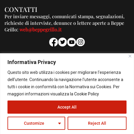
CONTATTI
Per inviare messaggi, comunicati stampa, segnalazioni,
richieste di interviste, denunce o lettere aperte a Beppe
Grillo:
web@beppegrillo.it
PUBBLICITA'
Informativa Privacy
Per la tua pubblicità su questo Blog:
Questo sito web utilizza i cookies per migliorare l'esperienza
pubblicita@beppegrillo.it
dell'utente. Continuando la navigazione l'utente acconsente a
tutti i cookie in conformità con la Normativa sui Cookies. Per
HOMEPAGE
COOKIE POLICY
PRIVACY POLICY
CONTATTI
maggiori informazioni visualizza la
Cookie Policy
Accept All
© Copyright 2026 - Il Blog di Beppe Grillo. All Rights Reserved - Powered by
happygrafic.com
Customize
Reject All