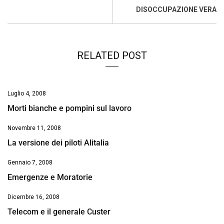
o
p
I
s
n
DISOCCUPAZIONE VERA
k
p
n
k
RELATED POST
Luglio 4, 2008
Morti bianche e pompini sul lavoro
Novembre 11, 2008
La versione dei piloti Alitalia
Gennaio 7, 2008
Emergenze e Moratorie
Dicembre 16, 2008
Telecom e il generale Custer