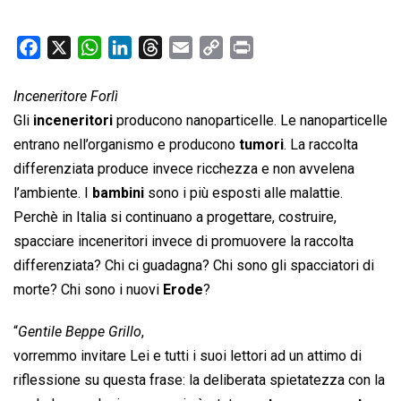
F
X
W
L
T
E
C
P
a
h
i
h
m
o
r
c
a
n
r
a
p
i
Inceneritore Forlì
e
t
k
e
i
y
n
Gli
inceneritori
producono nanoparticelle. Le nanoparticelle
b
s
e
a
l
L
t
entrano nell’organismo e producono
tumori
. La raccolta
o
A
d
d
i
differenziata produce invece ricchezza e non avvelena
o
p
I
s
n
l’ambiente. I
bambini
sono i più esposti alle malattie.
k
p
n
k
Perchè in Italia si continuano a progettare, costruire,
spacciare inceneritori invece di promuovere la raccolta
differenziata? Chi ci guadagna? Chi sono gli spacciatori di
morte? Chi sono i nuovi
Erode
?
“
Gentile Beppe Grillo
,
vorremmo invitare Lei e tutti i suoi lettori ad un attimo di
riflessione su questa frase: la deliberata spietatezza con la