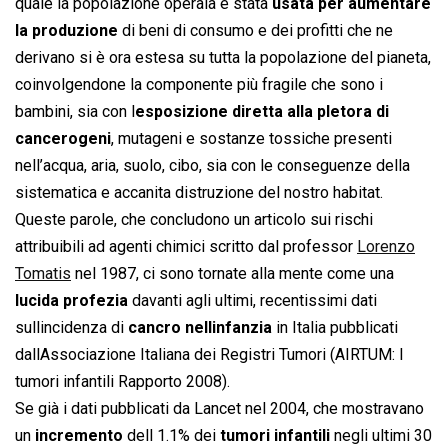
quale la popolazione operaia è stata
usata per aumentare
la produzione
di beni di consumo e dei profitti che ne
derivano si è ora estesa su tutta la popolazione del pianeta,
coinvolgendone la componente più fragile che sono i
bambini, sia con l
esposizione diretta alla pletora di
cancerogeni
, mutageni e sostanze tossiche presenti
nell’acqua, aria, suolo, cibo, sia con le conseguenze della
sistematica e accanita distruzione del nostro habitat.
Queste parole, che concludono un articolo sui rischi
attribuibili ad agenti chimici scritto dal professor
Lorenzo
Tomatis
nel 1987, ci sono tornate alla mente come una
lucida profezia
davanti agli ultimi, recentissimi dati
sullincidenza di
cancro nellinfanzia
in Italia pubblicati
dallAssociazione Italiana dei Registri Tumori (AIRTUM: I
tumori infantili Rapporto 2008).
Se già i dati pubblicati da Lancet nel 2004, che mostravano
un
incremento
dell 1.1% dei
tumori infantili
negli ultimi 30