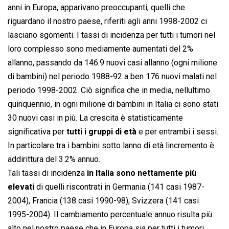
anni in Europa, apparivano preoccupanti, quelli che
riguardano il nostro paese, riferiti agli anni 1998-2002 ci
lasciano sgomenti. I tassi di incidenza per tutti i tumori nel
loro complesso sono mediamente aumentati del 2%
allanno, passando da 146.9 nuovi casi allanno (ogni milione
di bambini) nel periodo 1988-92 a ben 176 nuovi malati nel
periodo 1998-2002. Ciò significa che in media, nellultimo
quinquennio, in ogni milione di bambini in Italia ci sono stati
30 nuovi casi in più. La crescita è statisticamente
significativa per
tutti i gruppi di età
e per entrambi i sessi.
In particolare tra i bambini sotto lanno di età lincremento è
addirittura del 3.2% annuo.
Tali tassi di incidenza
in Italia sono nettamente più
elevati
di quelli riscontrati in Germania (141 casi 1987-
2004), Francia (138 casi 1990-98), Svizzera (141 casi
1995-2004). Il cambiamento percentuale annuo risulta più
alto nel nostro paese che in Europa sia per tutti i tumori