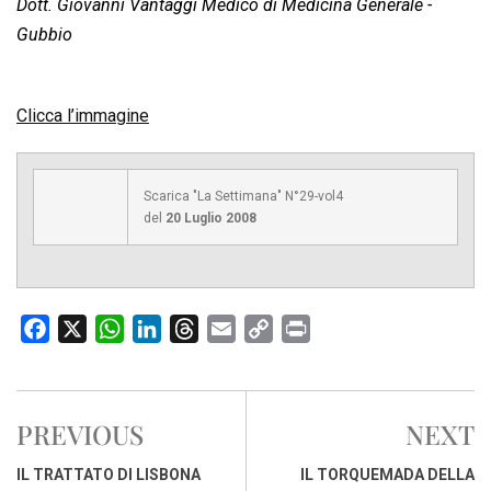
Dott. Giovanni Vantaggi Medico di Medicina Generale -
Gubbio
Clicca l’immagine
Scarica "La Settimana" N°29-vol4
del
20 Luglio 2008
F
X
W
L
T
E
C
P
a
h
i
h
m
o
r
c
a
n
r
a
p
i
e
t
k
e
i
y
n
PREVIOUS
NEXT
b
s
e
a
l
L
t
o
A
d
d
i
IL TRATTATO DI LISBONA
IL TORQUEMADA DELLA