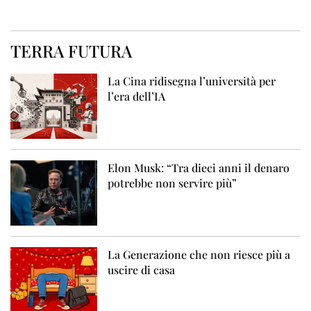
TERRA FUTURA
La Cina ridisegna l’università per
l’era dell’IA
Elon Musk: “Tra dieci anni il denaro
potrebbe non servire più”
La Generazione che non riesce più a
uscire di casa