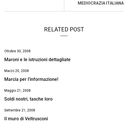
o
p
I
s
n
MEDIOCRAZIA ITALIANA
k
p
n
k
RELATED POST
Ottobre 30, 2008
Maroni e le istruzioni dettagliate
Marzo 20, 2008
Marcia per l’informazione!
Maggio 21, 2008
Soldi nostri, tasche loro
Settembre 21, 2008
Il muro di Veltrusconi