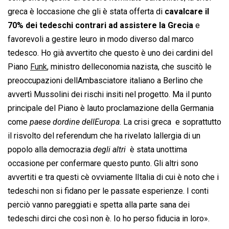
greca è loccasione che gli è stata offerta di
cavalcare il
70% dei tedeschi contrari ad assistere la Grecia
e
favorevoli a gestire leuro in modo diverso dal marco
tedesco. Ho già avvertito che questo è uno dei cardini del
Piano
Funk
, ministro delleconomia nazista, che suscitò le
preoccupazioni dellAmbasciatore italiano a Berlino che
avvertì Mussolini dei rischi insiti nel progetto. Ma il punto
principale del Piano è lauto proclamazione della Germania
come 
paese dordine dellEuropa
. La crisi greca  e soprattutto
il risvolto del referendum che ha rivelato lallergia di un
popolo alla democrazia 
degli altri
  è stata unottima
occasione per confermare questo punto. Gli altri sono
avvertiti e tra questi cè ovviamente lItalia di cui è noto che i
tedeschi non si fidano per le passate esperienze. I conti
perciò vanno pareggiati e spetta alla parte sana dei
tedeschi dirci che così non è. Io ho perso fiducia in loro».