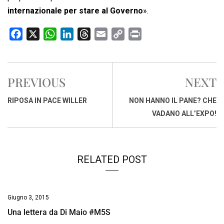
internazionale per stare al Governo
».
F
X
W
L
T
E
C
P
a
h
i
h
m
o
r
c
a
n
r
a
p
i
e
t
k
e
i
y
n
PREVIOUS
NEXT
b
s
e
a
l
L
t
o
A
d
d
i
RIPOSA IN PACE WILLER
NON HANNO IL PANE? CHE
o
p
I
s
n
VADANO ALL’EXPO!
k
p
n
k
RELATED POST
Giugno 3, 2015
Una lettera da Di Maio #M5S