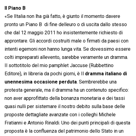
Il Piano B
«Se lItalia non lha già fatto, è giunto il momento davere
pronto un Piano B  di fine delleuro o di uscita dallo stesso 
che dal 12 maggio 2011 ho insistentemente richiesto di
approntare. Gli accordi costruiti male o firmati da paesi con
intenti egemoni non hanno lunga vita. Se dovessimo essere
colti impreparati allevento, sarebbe veramente un dramma.
Il sottotitolo del mio pamphlet Jaccuse (Rubbettino
Editore), in libreria da pochi giorni, è Il
dramma italiano di
unennesima occasione perduta
. Sembrerebbe una
protesta generale, ma il dramma ha un contenuto specifico:
non aver approfittato della bonanza monetaria e dei tassi
quasi nulli per sistemare il nostro debito sulla base delle
proposte dettagliate avanzate con i colleghi Michele
Fratianni e Antonio Rinaldi. Uno dei punti principali di questa
proposta è la confluenza del patrimonio dello Stato in un