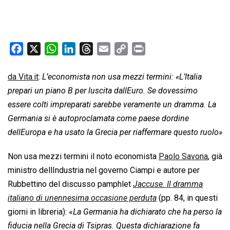
F
X
W
L
T
E
C
P
a
h
i
h
m
o
r
c
a
n
r
a
p
i
da Vita.it
:
L’economista non usa mezzi termini: «L’Italia
e
t
k
e
i
y
n
prepari un piano B per luscita dallEuro. Se dovessimo
b
s
e
a
l
L
t
essere colti impreparati sarebbe veramente un dramma. La
o
A
d
d
i
Germania si è autoproclamata come paese dordine
o
p
I
s
n
dellEuropa e ha usato la Grecia per riaffermare questo ruolo»
k
p
n
k
Non usa mezzi termini il noto economista
Paolo Savona
, già
ministro dellIndustria nel governo Ciampi e autore per
Rubbettino del discusso pamphlet 
Jaccuse. Il dramma
italiano di unennesima occasione perduta
 (pp. 84, in questi
giorni in libreria): «
La Germania ha dichiarato che ha perso la
fiducia nella Grecia di Tsipras. Questa dichiarazione fa