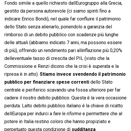
Fondo simile a quello richiesto dallEurogruppo alla Grecia,
gestito da persona autorevole (ci siamo spinti fino a
indicare Enrico Bondi), nel quale far confluire il patrimonio
dello Stato senza alienarlo, ponendolo a garanzia del
rimborso di un debito pubblico con scadenze più lunghe
delle attuali (abbiamo indicato 7 anni, ma possono essere
di più), offrendo un rendimento pari allinflazione più 0,20%
delleventuale tasso di crescita del PIL (visto che la
Commissione e Renzi dicono che la crisi è superata e la
ripresa è in atto).
Stiamo invece svendendo il patrimonio
pubblico per finanziare spese correnti
dello Stato
centrale e periferico scavando una fossa ulteriore per far
cadere il nostro debito pubblico. Questa è la vera occasione
perduta. Lalto debito pubblico italiano è la chiave di ricatto
dellEuropa per indurci a 
fare le riforme
 e permettere che al
potere in Italia restino coloro che hanno propiziato e
perpetuato questa condizione di
sudditanza