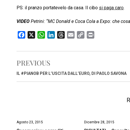
PS: il pranzo portatevelo da casa. Il cibo
si paga caro
.
VIDEO
Petrini: “MC Donald e Coca Cola a Expo: che cos
F
X
W
L
T
E
C
P
a
h
i
h
m
o
r
c
a
n
r
a
p
i
e
t
k
e
i
y
n
PREVIOUS
b
s
e
a
l
L
t
o
A
d
d
i
IL #PIANOB PER L’USCITA DALL’EURO, DI PAOLO SAVONA
o
p
I
s
n
k
p
n
k
R
Agosto 23, 2015
Dicembre 28, 2015