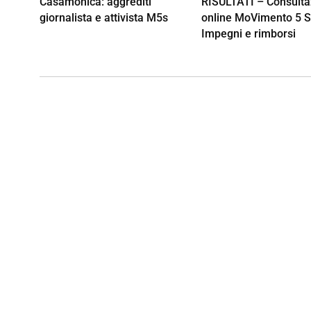
Casamonica: aggrediti
RISULTATI – Consulta
giornalista e attivista M5s
online MoVimento 5 St
Impegni e rimborsi