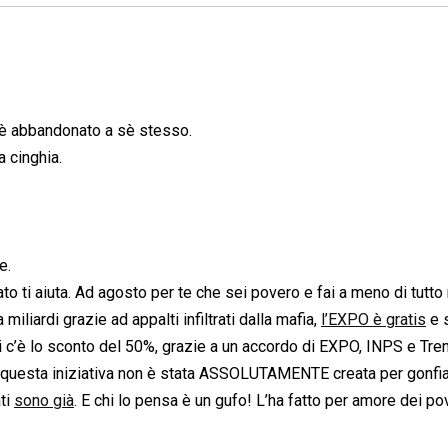
o è abbandonato a sè stesso.
a cinghia.
e.
ato ti aiuta. Ad agosto per te che sei povero e fai a meno di tutt
iliardi grazie ad appalti infiltrati dalla mafia,
l’EXPO è gratis
e s
ni c’è lo sconto del 50%, grazie a un accordo di EXPO, INPS e Trenit
questa iniziativa non è stata ASSOLUTAMENTE creata per gonfiar
ti
sono già
. E chi lo pensa è un gufo! L’ha fatto per amore dei po