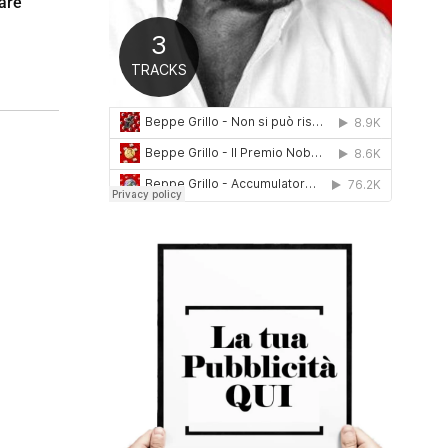
fare
0
1
6