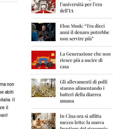
0
l’università per l’era
6
dell’IA
2
0
Elon Musk: “Tra dieci
0
anni il denaro potrebbe
7
non servire più”
2
0
La Generazione che non
0
8
riesce più a uscire di
casa
2
0
0
Gli allevamenti di polli
o ma non
9
stanno alimentando i
e abiti
batteri della diarrea
2
alia. Il
umana
0
e il
1
0
veri!
In Cina ora si affitta
mezzo letto: la nuova
2
frontiera del risparmio