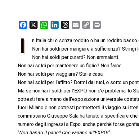
F
X
W
L
T
E
C
P
a
h
i
h
m
o
r
I
n Italia chi è senza reddito o ha un reddito bass
c
a
n
r
a
p
i
e
Non hai soldi per mangiare a sufficienza? Stringi l
t
k
e
i
y
n
b
s
e
a
l
L
t
Non hai soldi per curarti? Non ammalarti.
o
A
d
d
i
Non hai soldi per mantenere un figlio? Non farne.
o
p
I
s
n
Non hai soldi per viaggiare? Stai a casa.
k
p
n
k
Non hai soldi per l’affitto? Dormi dai tuoi, o sotto un pont
Ma se non hai i soldi per l’EXPO, non c’è problema: lo St
potresti fare a meno dell’esposizione universale costata m
fuori Milano e non potresti permetterti il viaggio sui tre
commissario Giuseppe Sala
ha tenuto a specificare
che 
numero degli ingressi a Expo, anche perchè forse gonfia
“
Non hanno il pane? Che vadano all’EXPO!
“