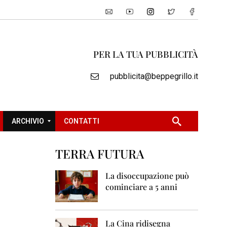
PER LA TUA PUBBLICITÀ
pubblicita@beppegrillo.it
ARCHIVIO
CONTATTI
TERRA FUTURA
2
0
La disoccupazione può
0
cominciare a 5 anni
5
2
0
La Cina ridisegna