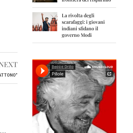
0
1
1
La rivolta degli
scarafaggi: i giovani
2
0
indiani sfidano il
1
governo Modi
2
2
0
1
NEXT
3
BATTONO”
2
0
1
4
2
0
1
5
2