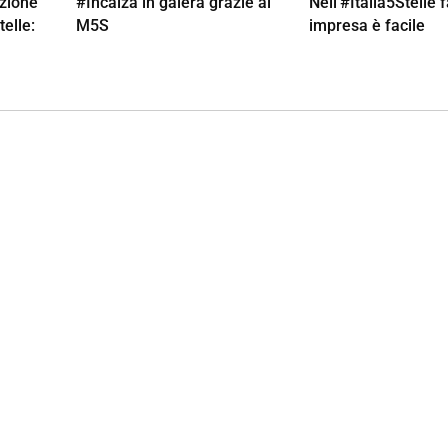
zione
#Incalza in galera grazie al
Nell’#Italia5Stelle 
elle:
M5S
impresa è facile